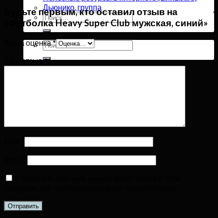
Дьюнико, группа
Будьте первым, кто оставил отзыв на
Искать:
«Футболка Heavy Super Club мужская, синий»
Ваша оценка
*
Искать:
Ваш отзыв
*
Имя
*
Email
*
Сохранить моё имя, email и адрес сайта в этом
браузере для последующих моих комментариев.