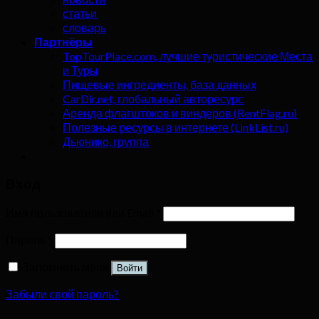
статьи
словарь
Партнёры
TopTourPlace.com, лучшие туристические Места
и Туры
Пищевые ингредиенты, база данных
CarDir.net, глобальный авторесурс
Аренда флагштоков и виндеров (RentFlag.ru)
Полезные ресурсы в интернете (LinkList.ru)
Дьюнико, группа
Вход
Имя пользователя или Email
*
Пароль
*
Запомнить меня
Войти
Забыли свой пароль?