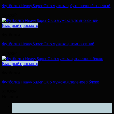
Футболка Heavy Super Club мужская, бутылочный зеленый
329,92
₽
Быстрый просмотр
Футболки
Футболка Heavy Super Club мужская, темно-синий
329,92
₽
Быстрый просмотр
Футболки
Футболка Heavy Super Club мужская, зеленое яблоко
329,92
₽
Новости
25
Ноя