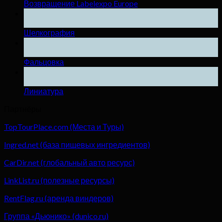
Возвращение Labelexpo Europe
04
Дек
Шелкография
04
Дек
Фальцовка
04
Дек
Линиатура
Партнёры
TopTourPlace.com (Места и Туры)
Ingred.net (база пищевых ингредиентов)
CarDir.net (глобальный авто ресурс)
LinkList.ru (полезные ресурсы)
RentFlag.ru (аренда виндеров)
Группа «Дьюнико» (dunico.ru)