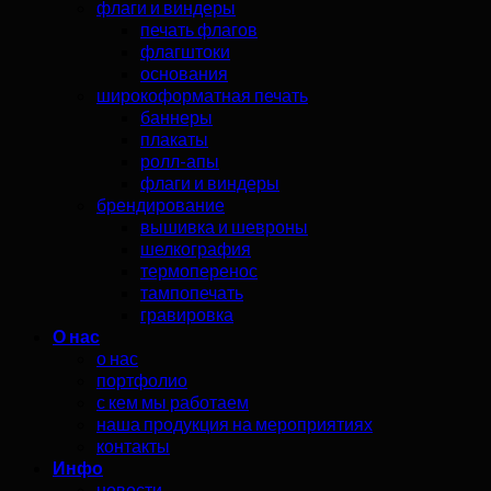
флаги и виндеры
печать флагов
флагштоки
основания
широкоформатная печать
баннеры
плакаты
ролл-апы
флаги и виндеры
брендирование
вышивка и шевроны
шелкография
термоперенос
тампопечать
гравировка
О нас
о нас
портфолио
с кем мы работаем
наша продукция на мероприятиях
контакты
Инфо
новости