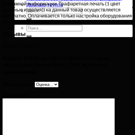
рекламной информации. Трафаретная печать (1 цвет
Дьюнико, группа
(цветные изделия)) на данный товар осуществляется
Искать:
бесплатно. Оплачивается только настройка оборудования
в размере 3800 рублей на весь тираж.
Искать:
Отзывы
Отзывов пока нет.
Будьте первым, кто оставил отзыв на
«Футболка Heavy Super Club мужская,
оранжевый»
Ваша оценка
*
Ваш отзыв
*