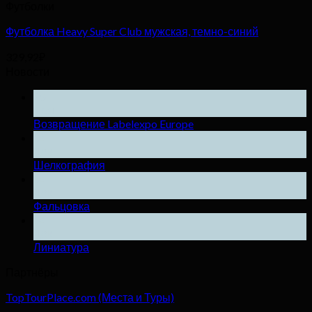
Футболки
Футболка Heavy Super Club мужская, темно-синий
329,92
₽
Новости
25
Ноя
Возвращение Labelexpo Europe
04
Дек
Шелкография
04
Дек
Фальцовка
04
Дек
Линиатура
Партнёры
TopTourPlace.com (Места и Туры)