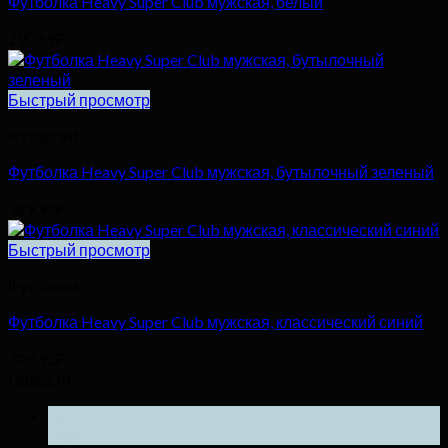
Футболка Heavy Super Club мужская, белый
290,69
₽
Быстрый просмотр
Футболки
Футболка Heavy Super Club мужская, бутылочный зеленый
329,92
₽
Быстрый просмотр
Футболки
Футболка Heavy Super Club мужская, классический синий
329,92
₽
Новости
25
Ноя