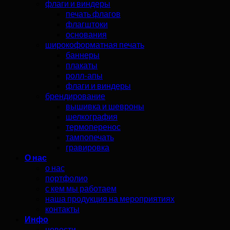
флаги и виндеры
печать флагов
флагштоки
основания
широкоформатная печать
баннеры
плакаты
ролл-апы
флаги и виндеры
брендирование
вышивка и шевроны
шелкография
термоперенос
тампопечать
гравировка
О нас
о нас
портфолио
с кем мы работаем
наша продукция на мероприятиях
контакты
Инфо
новости