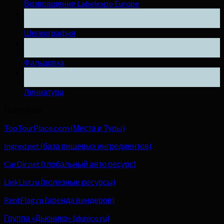
Возвращение Labelexpo Europe
04
Дек
Шелкография
04
Дек
Фальцовка
04
Дек
Линиатура
Партнёры
TopTourPlace.com (Места и Туры)
Ingred.net (база пищевых ингредиентов)
CarDir.net (глобальный авто ресурс)
LinkList.ru (полезные ресурсы)
RentFlag.ru (аренда виндеров)
Группа «Дьюнико» (dunico.ru)