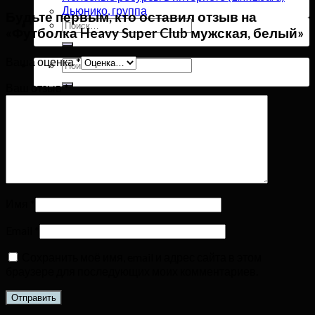
Дьюнико, группа
Будьте первым, кто оставил отзыв на
Искать:
«Футболка Heavy Super Club мужская, белый»
Ваша оценка
*
Искать:
Ваш отзыв
*
Имя
*
Email
*
Сохранить моё имя, email и адрес сайта в этом
браузере для последующих моих комментариев.