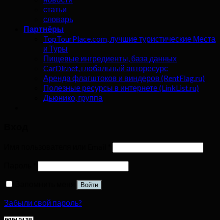
статьи
словарь
Партнёры
TopTourPlace.com, лучшие туристические Места
и Туры
Пищевые ингредиенты, база данных
CarDir.net, глобальный авторесурс
Аренда флагштоков и виндеров (RentFlag.ru)
Полезные ресурсы в интернете (LinkList.ru)
Дьюнико, группа
Вход
Имя пользователя или Email
*
Пароль
*
Запомнить меня
Войти
Забыли свой пароль?