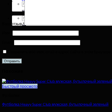
Искать:
Искать:
Ваш отзыв
*
Имя
*
Email
*
Сохранить моё имя, email и адрес сайта в этом браузе
Похожие
Быстрый просмотр
Футболки
Футболка Heavy Super Club мужская, бутылочный зеленый