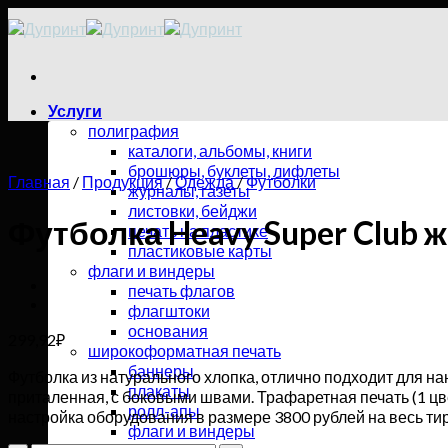
Skip
to
content
Услуги
полиграфия
каталоги, альбомы, книги
брошюры, буклеты, лифлеты
Главная
/
Продукция
/
Одежда
/
Футболки
журналы, газеты
листовки, бейджи
Футболка Heavy Super Club 
печать на пластике
пластиковые карты
флаги и виндеры
печать флагов
флагштоки
основания
299,92
₽
широкоформатная печать
баннеры
Футболка из натурального хлопка, отлично подходит для 
плакаты
приталенная, с боковыми швами. Трафаретная печать (1 цв
ролл-апы
настройка оборудования в размере 3800 рублей на весь ти
флаги и виндеры