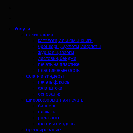
Услуги
полиграфия
каталоги, альбомы, книги
брошюры, буклеты, лифлеты
журналы, газеты
листовки, бейджи
печать на пластике
пластиковые карты
флаги и виндеры
печать флагов
флагштоки
основания
широкоформатная печать
баннеры
плакаты
ролл-апы
флаги и виндеры
брендирование