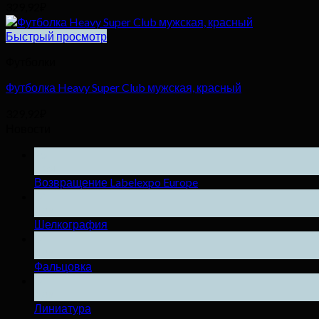
329,92
₽
Быстрый просмотр
Футболки
Футболка Heavy Super Club мужская, красный
329,92
₽
Новости
25
Ноя
Возвращение Labelexpo Europe
04
Дек
Шелкография
04
Дек
Фальцовка
04
Дек
Линиатура