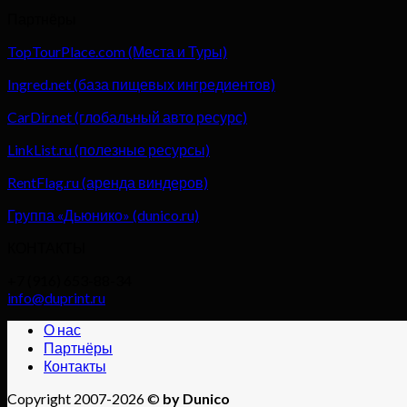
Партнёры
TopTourPlace.com (Места и Туры)
Ingred.net (база пищевых ингредиентов)
CarDir.net (глобальный авто ресурс)
LinkList.ru (полезные ресурсы)
RentFlag.ru (аренда виндеров)
Группа «Дьюнико» (dunico.ru)
КОНТАКТЫ
+7 (916) 653-88-34
info@duprint.ru
О нас
Партнёры
Контакты
Copyright 2007-2026 ©
by Dunico