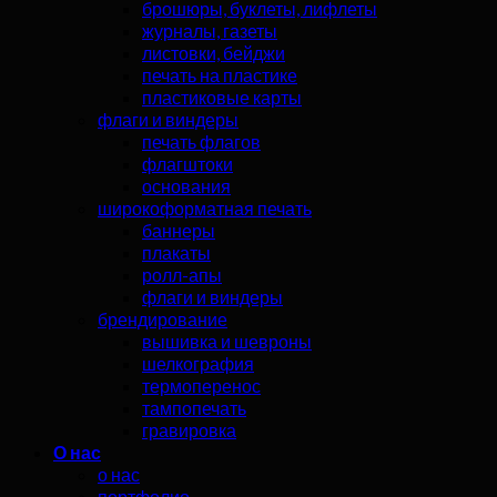
брошюры, буклеты, лифлеты
журналы, газеты
листовки, бейджи
печать на пластике
пластиковые карты
флаги и виндеры
печать флагов
флагштоки
основания
широкоформатная печать
баннеры
плакаты
ролл-апы
флаги и виндеры
брендирование
вышивка и шевроны
шелкография
термоперенос
тампопечать
гравировка
О нас
о нас
портфолио