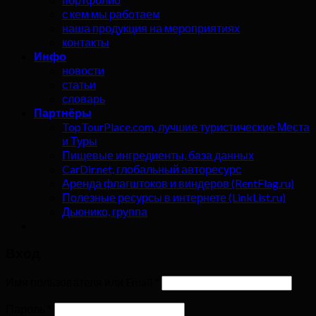
с кем мы работаем
наша продукция на мероприятиях
контакты
Инфо
новости
статьи
словарь
Партнёры
TopTourPlace.com, лучшие туристические Места
и Туры
Пищевые ингредиенты, база данных
CarDir.net, глобальный авторесурс
Аренда флагштоков и виндеров (RentFlag.ru)
Полезные ресурсы в интернете (LinkList.ru)
Дьюнико, группа
Вход
Имя пользователя или Email
*
Пароль
*