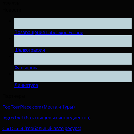
329,92
₽
Новости
25
Ноя
Возвращение Labelexpo Europe
04
Дек
Шелкография
04
Дек
Фальцовка
04
Дек
Линиатура
Партнёры
TopTourPlace.com (Места и Туры)
Ingred.net (база пищевых ингредиентов)
CarDir.net (глобальный авто ресурс)