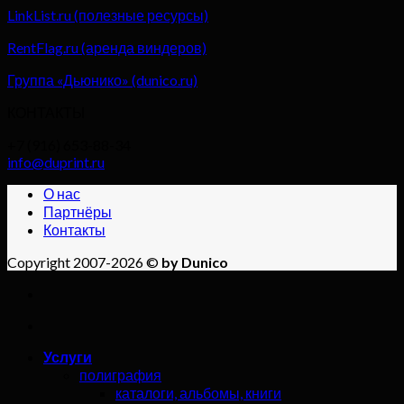
LinkList.ru (полезные ресурсы)
RentFlag.ru (аренда виндеров)
Группа «Дьюнико» (dunico.ru)
КОНТАКТЫ
+7 (916) 653-88-34
info@duprint.ru
О нас
Партнёры
Контакты
Copyright 2007-2026 ©
by Dunico
Услуги
полиграфия
каталоги, альбомы, книги