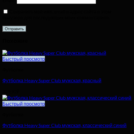
Email
*
Сохранить моё имя, email и адрес сайта в этом
браузере для последующих моих комментариев.
Похожие
Быстрый просмотр
Футболки
Футболка Heavy Super Club мужская, красный
329,92
₽
Быстрый просмотр
Футболки
Футболка Heavy Super Club мужская, классический синий