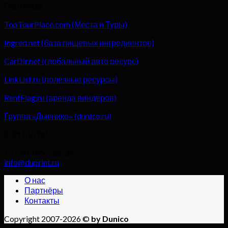
Партнёры
TopTourPlace.com (Места и Туры)
Ingred.net (база пищевых ингредиентов)
CarDir.net (глобальный авто ресурс)
LinkList.ru (полезные ресурсы)
RentFlag.ru (аренда виндеров)
Группа «Дьюнико» (dunico.ru)
КОНТАКТЫ
+7 (916) 653-88-34
info@duprint.ru
О нас
Партнёры
Контакты
Copyright 2007-2026 ©
by Dunico