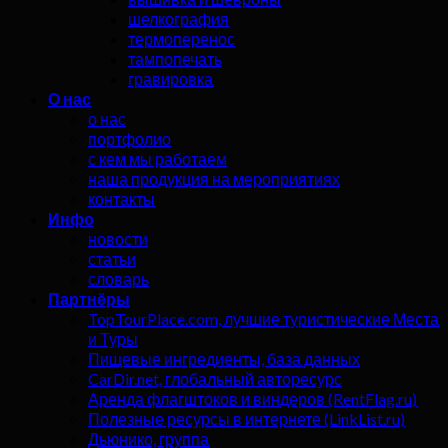
шелкография
термоперенос
тампопечать
гравировка
О нас
о нас
портфолио
с кем мы работаем
наша продукция на мероприятиях
контакты
Инфо
новости
статьи
словарь
Партнёры
TopTourPlace.com, лучшие туристические Места
и Туры
Пищевые ингредиенты, база данных
CarDir.net, глобальный авторесурс
Аренда флагштоков и виндеров (RentFlag.ru)
Полезные ресурсы в интернете (LinkList.ru)
Дьюнико, группа