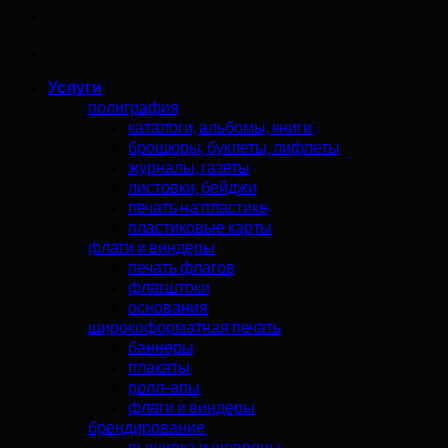
Услуги
полиграфия
каталоги, альбомы, книги
брошюры, буклеты, лифлеты
журналы, газеты
листовки, бейджи
печать на пластике
пластиковые карты
флаги и виндеры
печать флагов
флагштоки
основания
широкоформатная печать
баннеры
плакаты
ролл-апы
флаги и виндеры
брендирование
вышивка и шевроны