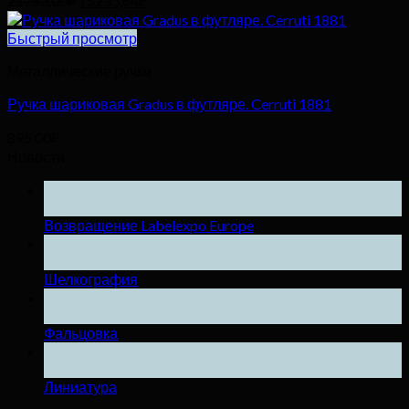
21753,00
₽
15233,64
₽
цена
цена:
составляла
15233,64₽.
Быстрый просмотр
21753,00₽.
Металлические ручки
Ручка шариковая Gradus в футляре. Cerruti 1881
895,00
₽
Новости
25
Ноя
Возвращение Labelexpo Europe
04
Дек
Шелкография
04
Дек
Фальцовка
04
Дек
Линиатура