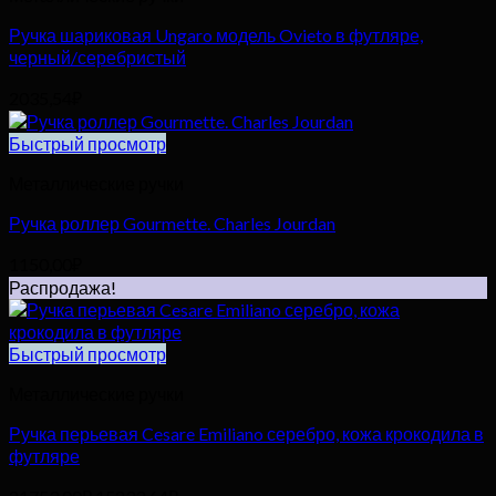
Ручка шариковая Ungaro модель Ovieto в футляре,
черный/серебристый
2035,54
₽
Быстрый просмотр
Металлические ручки
Ручка роллер Gourmette. Charles Jourdan
1150,00
₽
Распродажа!
Быстрый просмотр
Металлические ручки
Ручка перьевая Cesare Emiliano серебро, кожа крокодила в
футляре
Первоначальная
Текущая