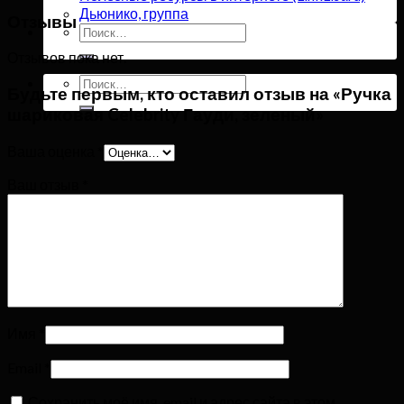
Дьюнико, группа
Отзывы
Искать:
Отзывов пока нет.
Искать:
Будьте первым, кто оставил отзыв на «Ручка
шариковая Celebrity Гауди, зеленый»
Ваша оценка
*
Ваш отзыв
*
Имя
*
Email
*
Сохранить моё имя, email и адрес сайта в этом