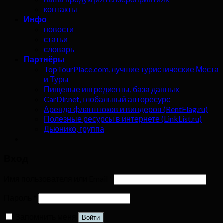
контакты
Инфо
новости
статьи
словарь
Партнёры
TopTourPlace.com, лучшие туристические Места
и Туры
Пищевые ингредиенты, база данных
CarDir.net, глобальный авторесурс
Аренда флагштоков и виндеров (RentFlag.ru)
Полезные ресурсы в интернете (LinkList.ru)
Дьюнико, группа
Вход
Имя пользователя или Email
*
Пароль
*
Запомнить меня
Войти