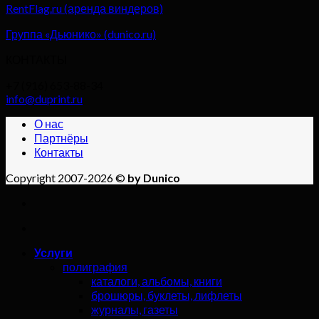
RentFlag.ru (аренда виндеров)
Группа «Дьюнико» (dunico.ru)
КОНТАКТЫ
+7 (916) 653-88-34
info@duprint.ru
О нас
Партнёры
Контакты
Copyright 2007-2026 ©
by Dunico
Услуги
полиграфия
каталоги, альбомы, книги
брошюры, буклеты, лифлеты
журналы, газеты