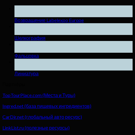
25
Ноя
Возвращение Labelexpo Europe
04
Дек
Шелкография
04
Дек
Фальцовка
04
Дек
Линиатура
Партнёры
TopTourPlace.com (Места и Туры)
Ingred.net (база пищевых ингредиентов)
CarDir.net (глобальный авто ресурс)
LinkList.ru (полезные ресурсы)