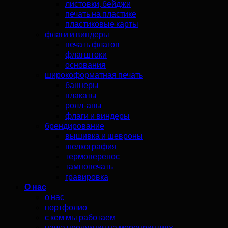
листовки, бейджи
печать на пластике
пластиковые карты
флаги и виндеры
печать флагов
флагштоки
основания
широкоформатная печать
баннеры
плакаты
ролл-апы
флаги и виндеры
брендирование
вышивка и шевроны
шелкография
термоперенос
тампопечать
гравировка
О нас
о нас
портфолио
с кем мы работаем
наша продукция на мероприятиях