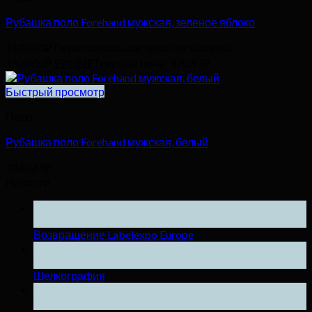
Рубашка поло Forehand мужская, зеленое яблоко
1520,00
₽
Первоначальная цена составляла
1520,00₽.
970,92
₽
Текущая цена: 970,92₽.
Быстрый просмотр
Поло
Рубашка поло Forehand мужская, белый
1840,69
₽
Новости
25
Ноя
Возвращение Labelexpo Europe
04
Дек
Шелкография
04
Дек