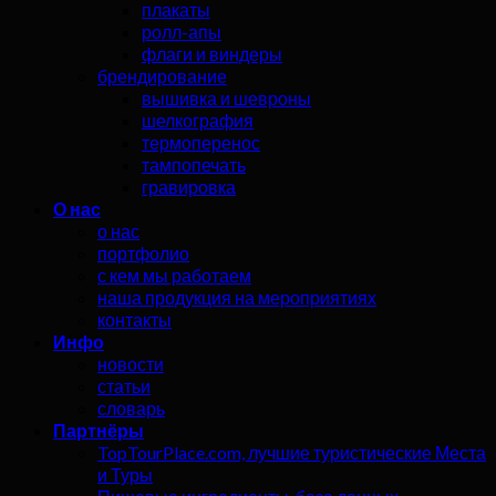
плакаты
ролл-апы
флаги и виндеры
брендирование
вышивка и шевроны
шелкография
термоперенос
тампопечать
гравировка
О нас
о нас
портфолио
с кем мы работаем
наша продукция на мероприятиях
контакты
Инфо
новости
статьи
словарь
Партнёры
TopTourPlace.com, лучшие туристические Места
и Туры