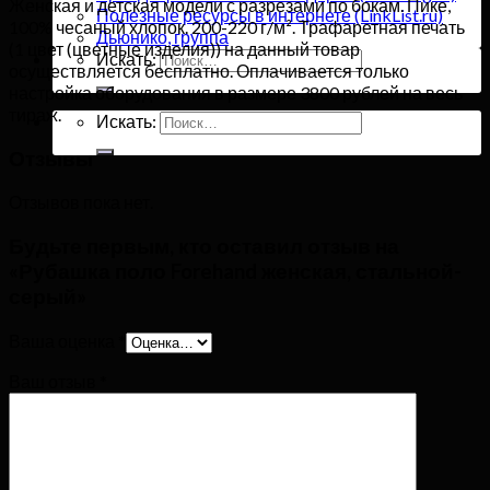
Женская и детская модели с разрезами по бокам. Пике,
Полезные ресурсы в интернете (LinkList.ru)
100% чесаный хлопок. 200-220 г/м². Трафаретная печать
Дьюнико, группа
(1 цвет (цветные изделия)) на данный товар
Искать:
осуществляется бесплатно. Оплачивается только
настройка оборудования в размере 3800 рублей на весь
тираж.
Искать:
Отзывы
Отзывов пока нет.
Будьте первым, кто оставил отзыв на
«Рубашка поло Forehand женская, стальной-
серый»
Ваша оценка
*
Ваш отзыв
*