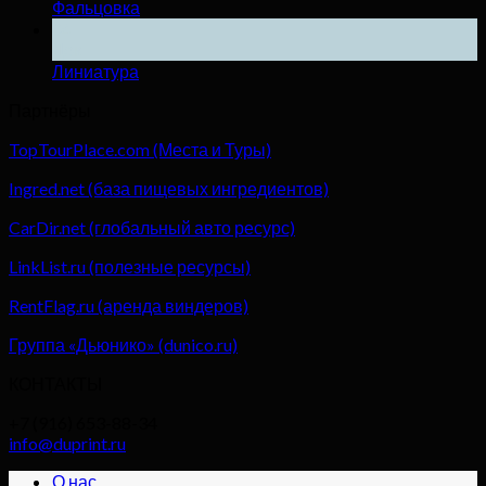
Фальцовка
04
Дек
Линиатура
Партнёры
TopTourPlace.com (Места и Туры)
Ingred.net (база пищевых ингредиентов)
CarDir.net (глобальный авто ресурс)
LinkList.ru (полезные ресурсы)
RentFlag.ru (аренда виндеров)
Группа «Дьюнико» (dunico.ru)
КОНТАКТЫ
+7 (916) 653-88-34
info@duprint.ru
О нас