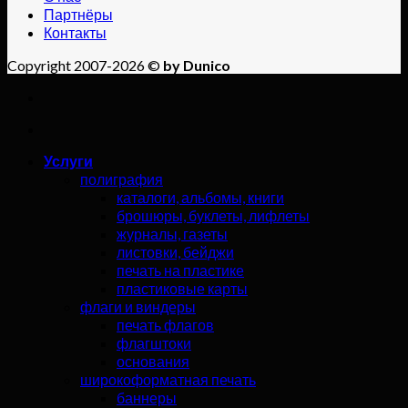
Партнёры
Контакты
Copyright 2007-2026 ©
by Dunico
Услуги
полиграфия
каталоги, альбомы, книги
брошюры, буклеты, лифлеты
журналы, газеты
листовки, бейджи
печать на пластике
пластиковые карты
флаги и виндеры
печать флагов
флагштоки
основания
широкоформатная печать
баннеры