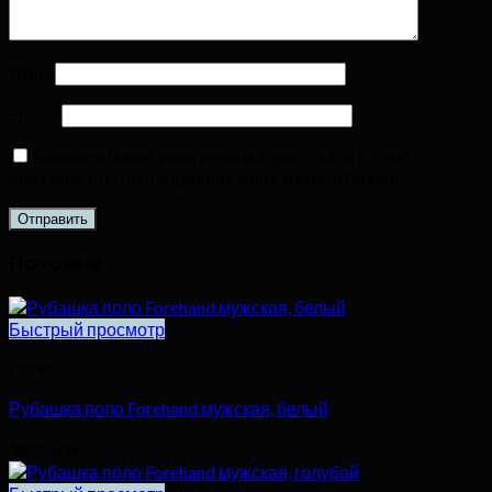
Имя
*
Email
*
Сохранить моё имя, email и адрес сайта в этом
браузере для последующих моих комментариев.
Похожие
Быстрый просмотр
Поло
Рубашка поло Forehand мужская, белый
1840,69
₽