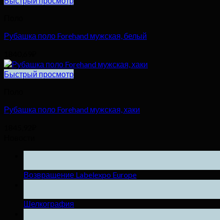
Быстрый просмотр
1520,00₽.
Поло
Рубашка поло Forehand мужская, белый
1840,69
₽
Быстрый просмотр
Поло
Рубашка поло Forehand мужская, хаки
1845,92
₽
Новости
25
Ноя
Возвращение Labelexpo Europe
04
Дек
Шелкография
04