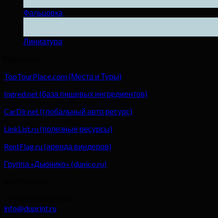
Дек
Фальцовка
04
Дек
Линиатура
Партнёры
TopTourPlace.com (Места и Туры)
Ingred.net (база пищевых ингредиентов)
CarDir.net (глобальный авто ресурс)
LinkList.ru (полезные ресурсы)
RentFlag.ru (аренда виндеров)
Группа «Дьюнико» (dunico.ru)
КОНТАКТЫ
+7 (916) 653-88-34
info@duprint.ru