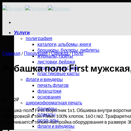
Skip
to
content
Услуги
полиграфия
каталоги, альбомы, книги
брошюры, буклеты, лифлеты
Главная
/
Продукция
/
Одежда
/
Поло
журналы, газеты
листовки, бейджи
Рубашка поло First мужская
печать на пластике
пластиковые карты
флаги и виндеры
печать флагов
флагштоки
основания
569,92
₽
широкоформатная печать
баннеры
Рубашка-поло First. Воротник 1х1. Обшивка внутри воротни
плакаты
гравировкой в тон. Пике, 100% хлопок. 160 г/м2. Трафаретн
ролл-апы
Оплачивается только настройка оборудования в размере 38
флаги и виндеры