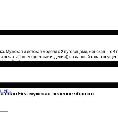
ка. Мужская и детская модели с 2 пуговицами, женская — с 4
ая печать (1 цвет (цветные изделия)) на данный товар осуще
00 рублей на весь тираж.
и Туры
 поло First мужская, зеленое яблоко»