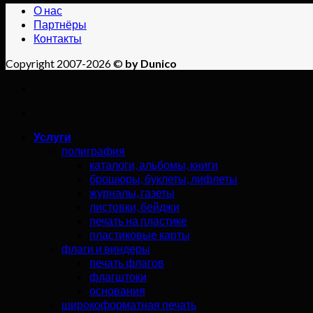
О нас
Партнёры
Контакты
Copyright 2007-2026 ©
by Dunico
Услуги
полиграфия
каталоги, альбомы, книги
брошюры, буклеты, лифлеты
журналы, газеты
листовки, бейджи
печать на пластике
пластиковые карты
флаги и виндеры
печать флагов
флагштоки
основания
широкоформатная печать