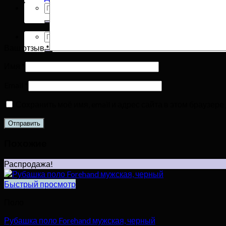
Искать:
Искать:
Ваш отзыв
*
Имя
*
Email
*
Сохранить моё имя, email и адрес сайта в этом браузе
Похожие
Распродажа!
Быстрый просмотр
Поло
Рубашка поло Forehand мужская, черный