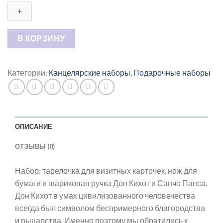
Набор:
тарелочка
для
визитных
В КОРЗИНУ
карточек,
нож
для
Категории:
Канцелярские наборы
,
Подарочные наборы
бумаги
и
шариковая
ручка
ОПИСАНИЕ
Дон
Кихот
ОТЗЫВЫ (0)
и
Санчо
Набор: тарелочка для визитных карточек, нож для
Панса
бумаги и шариковая ручка Дон Кихот и Санчо Панса.
Дон Кихот в умах цивилизованного человечества
всегда был символом беспримерного благородства
и рыцарства. Именно поэтому мы обратились к