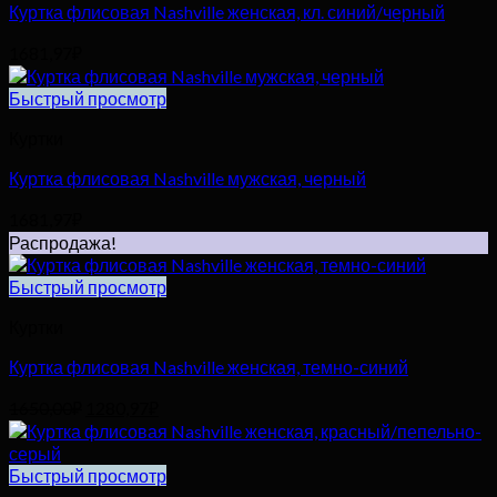
Куртка флисовая Nashville женская, кл. синий/черный
1681,97
₽
Быстрый просмотр
Куртки
Куртка флисовая Nashville мужская, черный
1681,97
₽
Распродажа!
Быстрый просмотр
Куртки
Куртка флисовая Nashville женская, темно-синий
Первоначальная
Текущая
1650,00
₽
1280,97
₽
цена
цена:
составляла
1280,97₽.
1650,00₽.
Быстрый просмотр