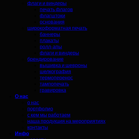
флаги и виндеры
печать флагов
флагштоки
основания
широкоформатная печать
баннеры
плакаты
ролл-апы
флаги и виндеры
брендирование
вышивка и шевроны
шелкография
термоперенос
тампопечать
гравировка
О нас
о нас
портфолио
с кем мы работаем
наша продукция на мероприятиях
контакты
Инфо