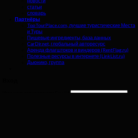
новости
статьи
словарь
Партнёры
TopTourPlace.com, лучшие туристические Места
и Туры
Пищевые ингредиенты, база данных
CarDir.net, глобальный авторесурс
Аренда флагштоков и виндеров (RentFlag.ru)
Полезные ресурсы в интернете (LinkList.ru)
Дьюнико, группа
Вход
Имя пользователя или Email
*
Пароль
*
Запомнить меня
Войти
Забыли свой пароль?