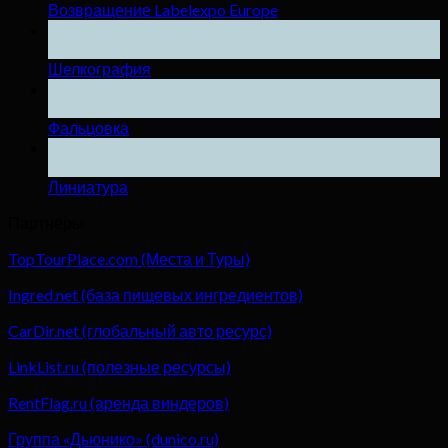
Возвращение Labelexpo Europe
04
Дек
Шелкография
04
Дек
Фальцовка
04
Дек
Линиатура
Партнёры
TopTourPlace.com (Места и Туры)
Ingred.net (база пищевых ингредиентов)
CarDir.net (глобальный авто ресурс)
LinkList.ru (полезные ресурсы)
RentFlag.ru (аренда виндеров)
Группа «Дьюнико» (dunico.ru)