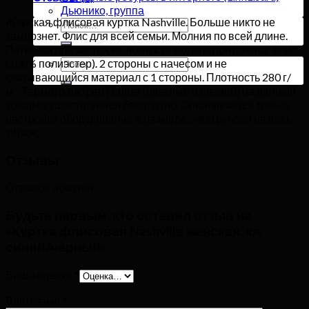
Дьюнико, группа
Женская флисовая куртка Nashville. Больше никто не
Искать:
замерзнет. Флис для всей семьи. Молния по всей длине.
Петелька для застежки. Женская модель приталена. Флис
Искать:
(100% полиэстер). 2 стороны с начесом и не
скатывающийся материал с 1 стороны. Плотность 280 г/
м². Термотрансфер (1 цвет (цветные изделия)) на данный
товар осуществляется бесплатно. Оплачивается только
настройка оборудования в размере 5400 рублей на весь
тираж.
Отзывы
Отзывов пока нет.
Будьте первым, кто оставил отзыв на
«Куртка флисовая Nashville женская, кл.
синий/черный»
Ваша оценка
*
Ваш отзыв
*