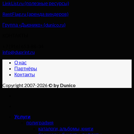
LinkList.ru (полезные ресурсы)
RentFlag.ru (аренда виндеров)
Группа «Дьюнико» (dunico.ru)
КОНТАКТЫ
+7 (916) 653-88-34
info@duprint.ru
О нас
Партнёры
Контакты
Copyright 2007-2026 ©
by Dunico
Услуги
полиграфия
каталоги, альбомы, книги