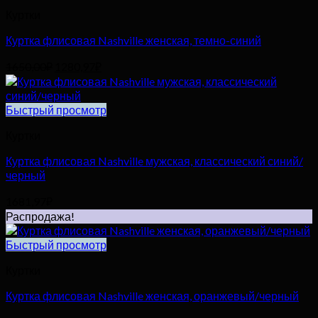
Куртки
Куртка флисовая Nashville женская, темно-синий
Первоначальная
Текущая
1650,00
₽
1280,97
₽
цена
цена:
составляла
1280,97₽.
1650,00₽.
Быстрый просмотр
Куртки
Куртка флисовая Nashville мужская, классический синий/
черный
1681,97
₽
Распродажа!
Быстрый просмотр
Куртки
Куртка флисовая Nashville женская, оранжевый/черный