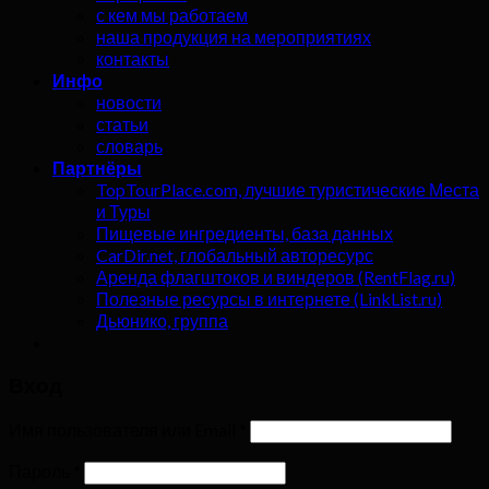
с кем мы работаем
наша продукция на мероприятиях
контакты
Инфо
новости
статьи
словарь
Партнёры
TopTourPlace.com, лучшие туристические Места
и Туры
Пищевые ингредиенты, база данных
CarDir.net, глобальный авторесурс
Аренда флагштоков и виндеров (RentFlag.ru)
Полезные ресурсы в интернете (LinkList.ru)
Дьюнико, группа
Вход
Имя пользователя или Email
*
Пароль
*