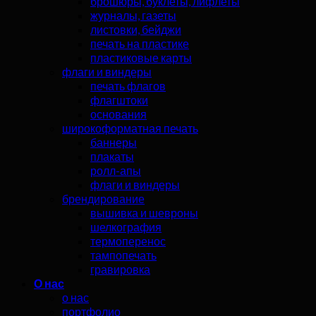
брошюры, буклеты, лифлеты
журналы, газеты
листовки, бейджи
печать на пластике
пластиковые карты
флаги и виндеры
печать флагов
флагштоки
основания
широкоформатная печать
баннеры
плакаты
ролл-апы
флаги и виндеры
брендирование
вышивка и шевроны
шелкография
термоперенос
тампопечать
гравировка
О нас
о нас
портфолио