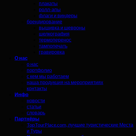
плакаты
ролл-апы
флаги и виндеры
брендирование
вышивка и шевроны
шелкография
термоперенос
тампопечать
гравировка
О нас
о нас
портфолио
с кем мы работаем
наша продукция на мероприятиях
контакты
Инфо
новости
статьи
словарь
Партнёры
TopTourPlace.com, лучшие туристические Места
и Туры