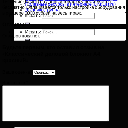
Тиснение (Блинт) на данный товар осуществляется
Полезные ресурсы в интернете (LinkList.ru)
бесплатно. Оплачивается только настройка оборудования
Дьюнико, группа
в размере 3000 рублей на весь тираж.
Искать:
Отзывы
Искать:
Отзывов пока нет.
Будьте первым, кто оставил отзыв на
«Классический деловой блокнот А4,
красный»
Ваша оценка
*
Ваш отзыв
*