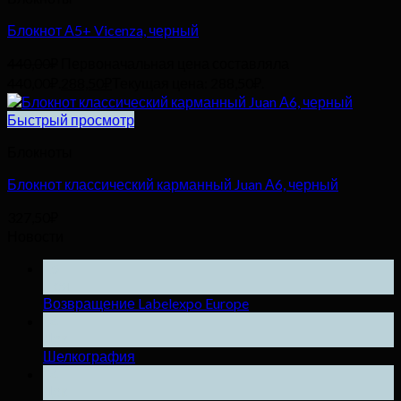
Блокнот А5+ Vicenza, черный
440,00
₽
Первоначальная цена составляла
440,00₽.
288,50
₽
Текущая цена: 288,50₽.
Быстрый просмотр
Блокноты
Блокнот классический карманный Juan А6, черный
327,50
₽
Новости
25
Ноя
Возвращение Labelexpo Europe
04
Дек
Шелкография
04
Дек