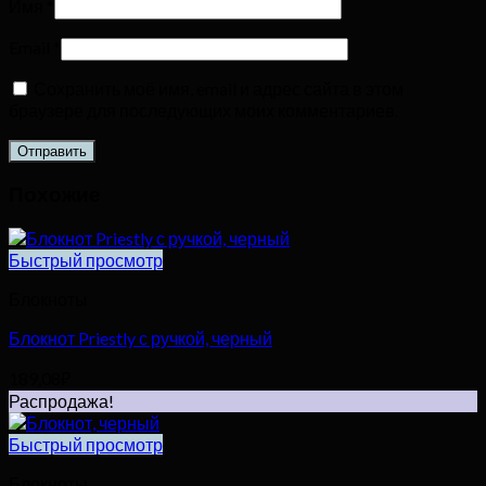
Имя
*
Email
*
Сохранить моё имя, email и адрес сайта в этом
браузере для последующих моих комментариев.
Похожие
Быстрый просмотр
Блокноты
Блокнот Priestly с ручкой, черный
189,08
₽
Распродажа!
Быстрый просмотр
Блокноты