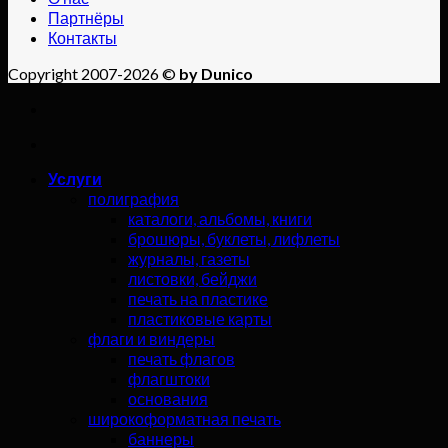
Партнёры
Контакты
Copyright 2007-2026 ©
by Dunico
Услуги
полиграфия
каталоги, альбомы, книги
брошюры, буклеты, лифлеты
журналы, газеты
листовки, бейджи
печать на пластике
пластиковые карты
флаги и виндеры
печать флагов
флагштоки
основания
широкоформатная печать
баннеры