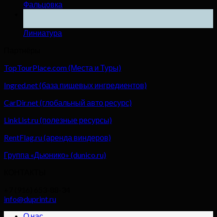
Фальцовка
04
Дек
Линиатура
Партнёры
TopTourPlace.com (Места и Туры)
Ingred.net (база пищевых ингредиентов)
CarDir.net (глобальный авто ресурс)
LinkList.ru (полезные ресурсы)
RentFlag.ru (аренда виндеров)
Группа «Дьюнико» (dunico.ru)
КОНТАКТЫ
+7 (916) 653-88-34
info@duprint.ru
О нас