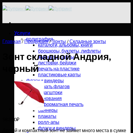
Skip
to
content
Услуги
полиграфия
Главная
/
Продукция
/
Зонты
/
Складные зонты
каталоги, альбомы, книги
брошюры, буклеты, лифлеты
Зонт складной Андрия,
журналы, газеты
листовки, бейджи
черный
печать на пластике
пластиковые карты
флаги и виндеры
печать флагов
флагштоки
основания
широкоформатная печать
баннеры
плакаты
583,00
₽
ролл-апы
флаги и виндеры
Легкий и компактный зонт не займет много места в сумке