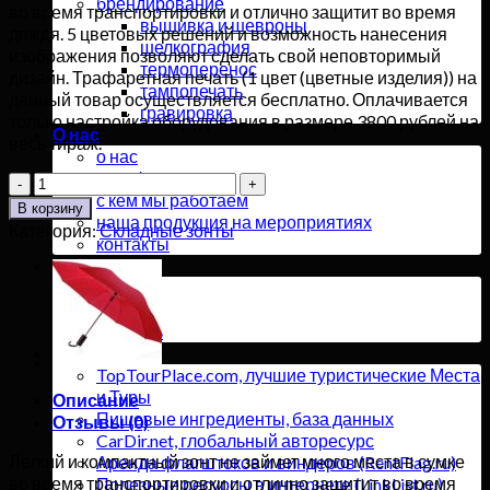
брендирование
во время транспортировки и отлично защитит во время
вышивка и шевроны
дождя. 5 цветовых решений и возможность нанесения
шелкография
изображения позволяют сделать свой неповторимый
термоперенос
дизайн. Трафаретная печать (1 цвет (цветные изделия)) на
тампопечать
данный товар осуществляется бесплатно. Оплачивается
гравировка
только настройка оборудования в размере 3800 рублей на
О нас
весь тираж.
о нас
портфолио
Количество
с кем мы работаем
товара
В корзину
наша продукция на мероприятиях
Зонт
Категория:
Складные зонты
контакты
складной
Инфо
Андрия,
новости
черный
статьи
словарь
Партнёры
TopTourPlace.com, лучшие туристические Места
и Туры
Описание
Пищевые ингредиенты, база данных
Отзывы (0)
CarDir.net, глобальный авторесурс
Легкий и компактный зонт не займет много места в сумке
Аренда флагштоков и виндеров (RentFlag.ru)
во время транспортировки и отлично защитит во время
Полезные ресурсы в интернете (LinkList.ru)