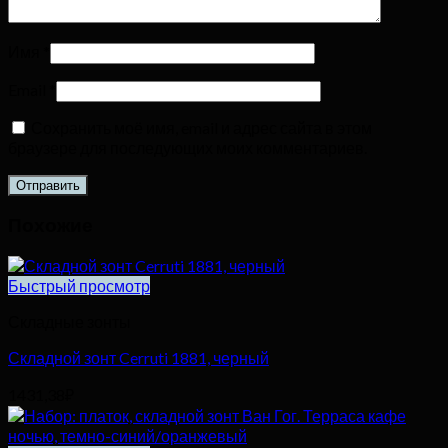
Имя
*
Email
*
Сохранить моё имя, email и адрес сайта в этом
браузере для последующих моих комментариев.
Похожие
Быстрый просмотр
Складные зонты
Складной зонт Cerruti 1881, черный
1431,38
₽