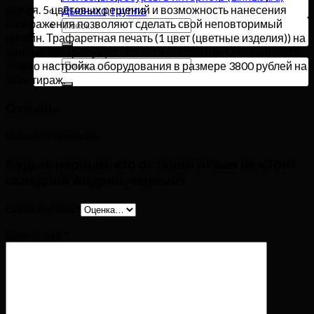
дождя. 5 цветовых решений и возможность нанесения
Дьюнико, группа
изображения позволяют сделать свой неповторимый
Искать:
дизайн. Трафаретная печать (1 цвет (цветные изделия)) на
данный товар осуществляется бесплатно. Оплачивается
Искать:
только настройка оборудования в размере 3800 рублей на
весь тираж.
Отзывы
Отзывов пока нет.
Будьте первым, кто оставил отзыв на «Зонт
складной Андрия, черный»
Ваша оценка
*
Ваш отзыв
*