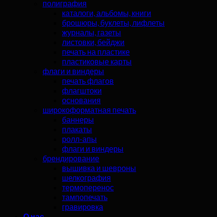
полиграфия
каталоги, альбомы, книги
брошюры, буклеты, лифлеты
журналы, газеты
листовки, бейджи
печать на пластике
пластиковые карты
флаги и виндеры
печать флагов
флагштоки
основания
широкоформатная печать
баннеры
плакаты
ролл-апы
флаги и виндеры
брендирование
вышивка и шевроны
шелкография
термоперенос
тампопечать
гравировка
О нас