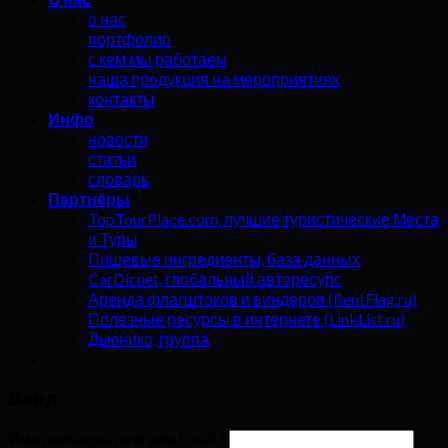
о нас
портфолио
с кем мы работаем
наша продукция на мероприятиях
контакты
Инфо
новости
статьи
словарь
Партнёры
TopTourPlace.com, лучшие туристические Места
и Туры
Пищевые ингредиенты, база данных
CarDir.net, глобальный авторесурс
Аренда флагштоков и виндеров (RentFlag.ru)
Полезные ресурсы в интернете (LinkList.ru)
Дьюнико, группа
Вход
Имя пользователя или Email
*