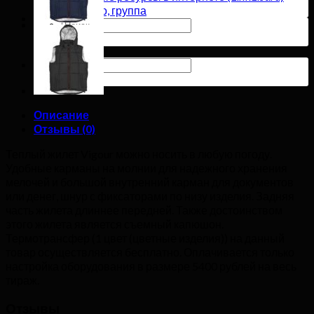
Дьюнико, группа
Искать:
Искать:
Описание
Отзывы (0)
Теплый жилет Vigour можно носить в любую погоду.
Удобные карманы на молнии для надежного хранения
мелочей и большой внутренний карман для документов
или денег, шнур с фиксаторами по низу изделия. Задняя
часть жилета длиннее передней. Также достоинством
этого жилета является съемный капюшон.
Термотрансфер (1 цвет (цветные изделия)) на данный
товар осуществляется бесплатно. Оплачивается только
настройка оборудования в размере 5400 рублей на весь
тираж.
Отзывы