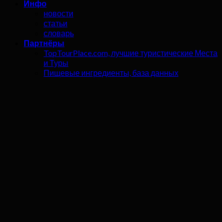
Инфо
новости
статьи
словарь
Партнёры
TopTourPlace.com, лучшие туристические Места
и Туры
Пищевые ингредиенты, база данных
CarDir.net, глобальный авторесурс
Аренда флагштоков и виндеров (RentFlag.ru)
Полезные ресурсы в интернете (LinkList.ru)
Дьюнико, группа
Вход
Имя пользователя или Email
*
Пароль
*
Запомнить меня
Войти
Забыли свой пароль?