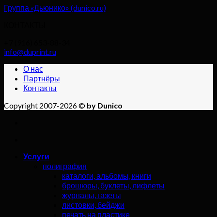
Группа «Дьюнико» (dunico.ru)
КОНТАКТЫ
+7 (916) 653-88-34
info@duprint.ru
О нас
Партнёры
Контакты
Copyright 2007-2026 ©
by Dunico
Услуги
полиграфия
каталоги, альбомы, книги
брошюры, буклеты, лифлеты
журналы, газеты
листовки, бейджи
печать на пластике