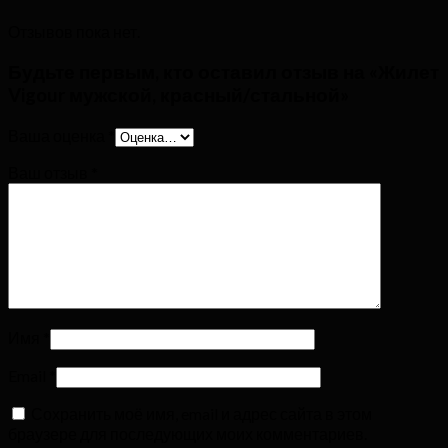
Отзывов пока нет.
Будьте первым, кто оставил отзыв на «Жилет
Vigour мужской, красный/стальной»
Ваша оценка
*
Ваш отзыв
*
Имя
*
Email
*
Сохранить моё имя, email и адрес сайта в этом
браузере для последующих моих комментариев.