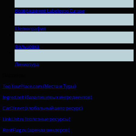
Ноя
Возвращение Labelexpo Europe
04
Дек
Шелкография
04
Дек
Фальцовка
04
Дек
Линиатура
Партнёры
TopTourPlace.com (Места и Туры)
Ingred.net (база пищевых ингредиентов)
CarDir.net (глобальный авто ресурс)
LinkList.ru (полезные ресурсы)
RentFlag.ru (аренда виндеров)