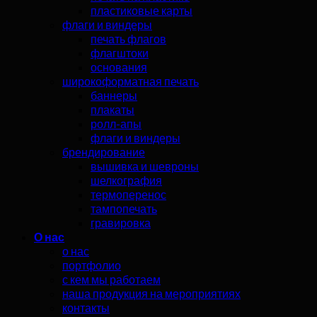
пластиковые карты
флаги и виндеры
печать флагов
флагштоки
основания
широкоформатная печать
баннеры
плакаты
ролл-апы
флаги и виндеры
брендирование
вышивка и шевроны
шелкография
термоперенос
тампопечать
гравировка
О нас
о нас
портфолио
с кем мы работаем
наша продукция на мероприятиях
контакты