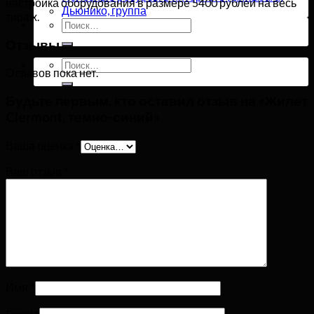
настройка оборудования в размере 5400 рублей на весь
Дьюнико, группа
тираж.
Искать:
Отзывы
Искать:
Отзывов пока нет.
Будьте первым, кто оставил отзыв на «Жилет
Clermont, темно-синий»
Ваша оценка
*
Ваш отзыв
*
Имя
*
Email
*