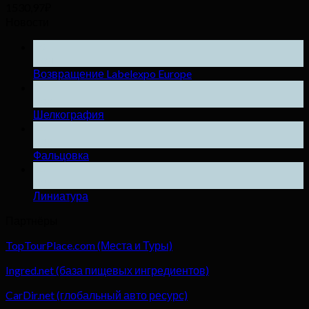
1530,97
₽
Новости
25
Ноя
Возвращение Labelexpo Europe
04
Дек
Шелкография
04
Дек
Фальцовка
04
Дек
Линиатура
Партнёры
TopTourPlace.com (Места и Туры)
Ingred.net (база пищевых ингредиентов)
CarDir.net (глобальный авто ресурс)