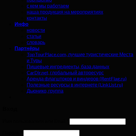
с кем мы работаем
наша продукция на мероприятиях
контакты
Инфо
новости
статьи
словарь
Партнёры
TopTourPlace.com, лучшие туристические Места
и Туры
Пищевые ингредиенты, база данных
CarDir.net, глобальный авторесурс
Аренда флагштоков и виндеров (RentFlag.ru)
Полезные ресурсы в интернете (LinkList.ru)
Дьюнико, группа
Вход
Имя пользователя или Email
*
Пароль
*