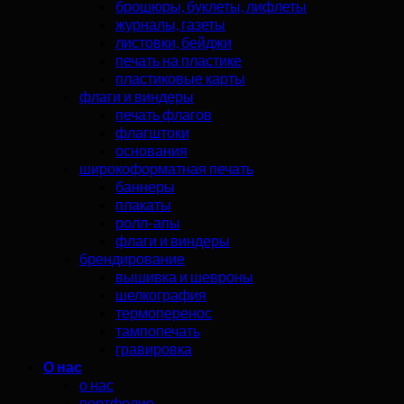
брошюры, буклеты, лифлеты
журналы, газеты
листовки, бейджи
печать на пластике
пластиковые карты
флаги и виндеры
печать флагов
флагштоки
основания
широкоформатная печать
баннеры
плакаты
ролл-апы
флаги и виндеры
брендирование
вышивка и шевроны
шелкография
термоперенос
тампопечать
гравировка
О нас
о нас
портфолио