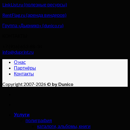
LinkList.ru (полезные ресурсы)
RentFlag.ru (аренда виндеров)
Группа «Дьюнико» (dunico.ru)
КОНТАКТЫ
+7 (916) 653-88-34
info@duprint.ru
О нас
Партнёры
Контакты
Copyright 2007-2026 ©
by Dunico
Услуги
полиграфия
каталоги, альбомы, книги