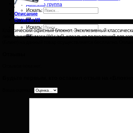
Дьюнико, группа
Искать:
Описание
Отзывы (0)
Искать:
Классический офисный блокнот. Эксклюзивный классический
линованной бумаги (80 г/м²), идеально подходящий для за
(Блинт) на данный товар осуществляется бесплатно. Оплач
Отзывы
Отзывов пока нет.
Будьте первым, кто оставил отзыв на «Блокн
Ваша оценка
*