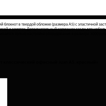
 блокнот в твердой обложке (размера А5) с эластичной зас
писей и заметок. Дополнительный кармашек сзади для небол
ивается только настройка оборудования в размере 3000 рубл
от классический офисный Juan А5, красный»