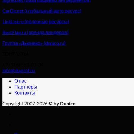
CarDir.net (глобальный авто ресурс)
LinkList.ru (полезные ресурсы)
RentFlag.ru (аренда виндеров)
Группа «Дьюнико» (dunico.ru)
КОНТАКТЫ
+7 (916) 653-88-34
info@duprint.ru
О нас
Партнёры
Контакты
Copyright 2007-2026 ©
by Dunico