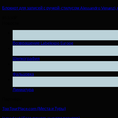
Блокнот для записей с ручкой-стилусом Alessandro Venanzi
853,50
₽
Новости
25
Ноя
Возвращение Labelexpo Europe
04
Дек
Шелкография
04
Дек
Фальцовка
04
Дек
Линиатура
Партнёры
TopTourPlace.com (Места и Туры)
Ingred.net (база пищевых ингредиентов)