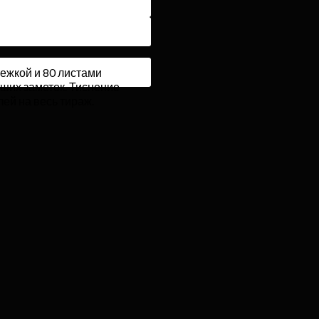
тежкой и 80 листами
ьших заметок. Тиснение
ей на весь тираж.