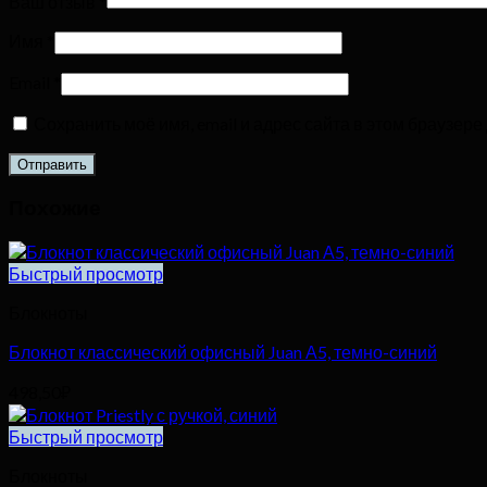
Ваш отзыв
*
Имя
*
Email
*
Сохранить моё имя, email и адрес сайта в этом браузе
Похожие
Быстрый просмотр
Блокноты
Блокнот классический офисный Juan А5, темно-синий
498,50
₽
Быстрый просмотр
Блокноты