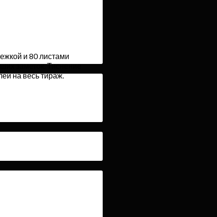
тежкой и 80 листами
ьших заметок. Тиснение
ей на весь тираж.