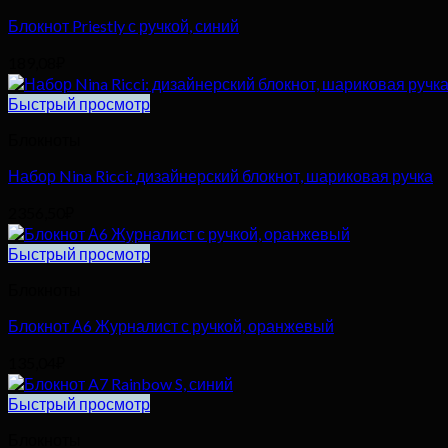
Блокнот Priestly с ручкой, синий
189,08
₽
Быстрый просмотр
Блокноты
Набор Nina Ricci: дизайнерский блокнот, шариковая ручка
2356,50
₽
Быстрый просмотр
Блокноты
Блокнот А6 Журналист с ручкой, оранжевый
135,04
₽
Быстрый просмотр
Блокноты