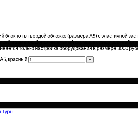
 блокнот в твердой обложке (размера А5) с эластичной зас
писей и заметок. Дополнительный кармашек сзади для небол
ивается только настройка оборудования в размере 3000 рубл
 А5, красный
и Туры