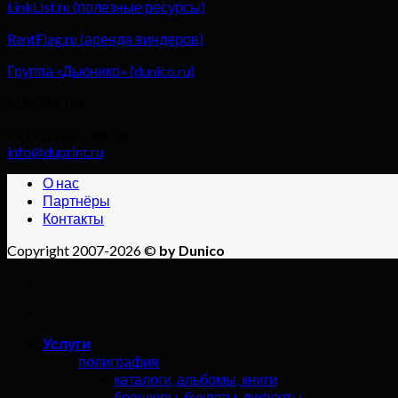
LinkList.ru (полезные ресурсы)
RentFlag.ru (аренда виндеров)
Группа «Дьюнико» (dunico.ru)
КОНТАКТЫ
+7 (916) 653-88-34
info@duprint.ru
О нас
Партнёры
Контакты
Copyright 2007-2026 ©
by Dunico
Услуги
полиграфия
каталоги, альбомы, книги
брошюры, буклеты, лифлеты