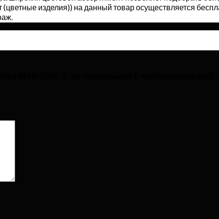
 (цветные изделия)) на данный товар осуществляется беспл
раж.
лка New York 5-ти панельная с металлической 