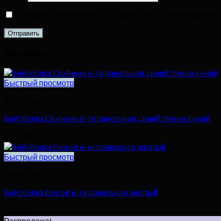
Сохранить моё имя, email и адрес сайта в этом браузе
Похожие
Быстрый просмотр
Бейсболки
Бейсболка Challenge 6-ти панельная, синий/темно-синий
441,50
₽
Быстрый просмотр
Бейсболки
Бейсболка Detroit 6-ти панельная, желтый
169,50
₽
Распродажа!