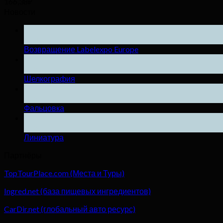
166,38
₽
Новости
25
Ноя
Возвращение Labelexpo Europe
04
Дек
Шелкография
04
Дек
Фальцовка
04
Дек
Линиатура
Партнёры
TopTourPlace.com (Места и Туры)
Ingred.net (база пищевых ингредиентов)
CarDir.net (глобальный авто ресурс)