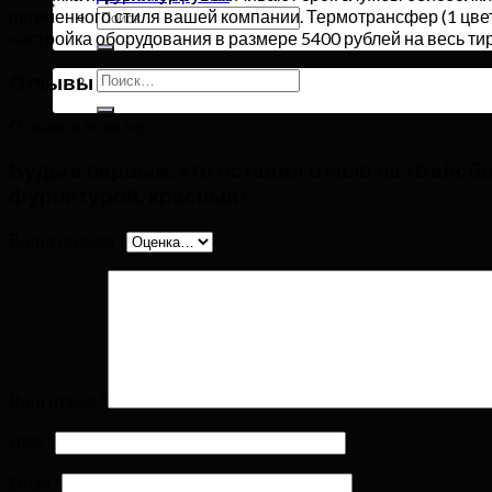
Искать:
фирменного стиля вашей компании. Термотрансфер (1 цвет
настройка оборудования в размере 5400 рублей на весь ти
Искать:
Отзывы
Отзывов пока нет.
Будьте первым, кто оставил отзыв на «Бейсбо
фурнитурой, красный»
Ваша оценка
*
Ваш отзыв
*
Имя
*
Email
*