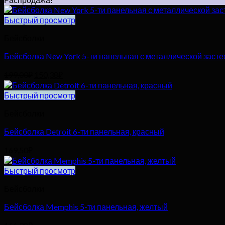
Быстрый просмотр
Бейсболки
Бейсболка New York 5-ти панельная с металлической засте
Первоначальная
Текущая
199,00
₽
150,38
₽
цена
цена:
составляла
150,38₽.
Быстрый просмотр
199,00₽.
Бейсболки
Бейсболка Detroit 6-ти панельная, красный
169,50
₽
Быстрый просмотр
Бейсболки
Бейсболка Memphis 5-ти панельная, желтый