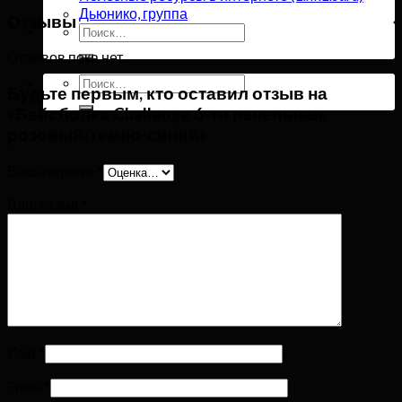
Дьюнико, группа
Отзывы
Искать:
Отзывов пока нет.
Искать:
Будьте первым, кто оставил отзыв на
«Бейсболка Challenge 6-ти панельная,
розовый/темно-синий»
Ваша оценка
*
Ваш отзыв
*
Имя
*
Email
*