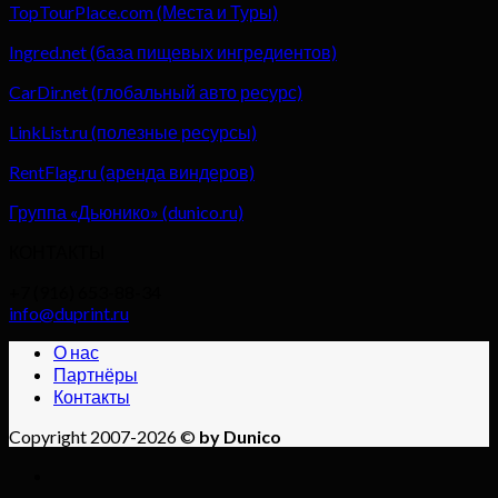
TopTourPlace.com (Места и Туры)
Ingred.net (база пищевых ингредиентов)
CarDir.net (глобальный авто ресурс)
LinkList.ru (полезные ресурсы)
RentFlag.ru (аренда виндеров)
Группа «Дьюнико» (dunico.ru)
КОНТАКТЫ
+7 (916) 653-88-34
info@duprint.ru
О нас
Партнёры
Контакты
Copyright 2007-2026 ©
by Dunico