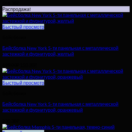
166,38
₽
Распродажа!
Быстрый просмотр
Бейсболки
Бейсболка New York 5-ти панельная с металлической
застежкой и фурнитурой, желтый
Первоначальная
Текущая
199,00
₽
150,38
₽
цена
цена:
составляла
150,38₽.
199,00₽.
Быстрый просмотр
Бейсболки
Бейсболка New York 5-ти панельная с металлической
застежкой и фурнитурой, оранжевый
230,38
₽