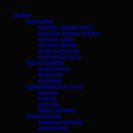
Услуги
полиграфия
каталоги, альбомы, книги
брошюры, буклеты, лифлеты
журналы, газеты
листовки, бейджи
печать на пластике
пластиковые карты
флаги и виндеры
печать флагов
флагштоки
основания
широкоформатная печать
баннеры
плакаты
ролл-апы
флаги и виндеры
брендирование
вышивка и шевроны
шелкография