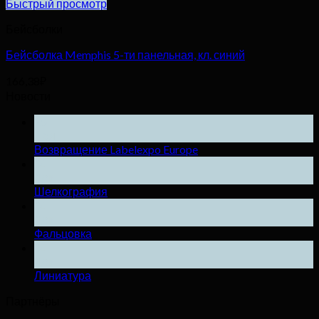
Быстрый просмотр
Бейсболки
Бейсболка Memphis 5-ти панельная, кл. синий
166,38
₽
Новости
25
Ноя
Возвращение Labelexpo Europe
04
Дек
Шелкография
04
Дек
Фальцовка
04
Дек
Линиатура
Партнёры