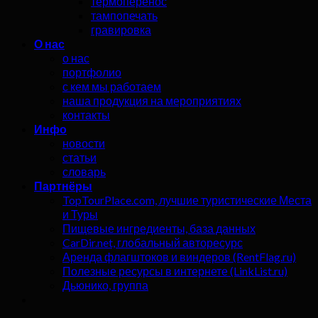
термоперенос
тампопечать
гравировка
О нас
о нас
портфолио
с кем мы работаем
наша продукция на мероприятиях
контакты
Инфо
новости
статьи
словарь
Партнёры
TopTourPlace.com, лучшие туристические Места
и Туры
Пищевые ингредиенты, база данных
CarDir.net, глобальный авторесурс
Аренда флагштоков и виндеров (RentFlag.ru)
Полезные ресурсы в интернете (LinkList.ru)
Дьюнико, группа