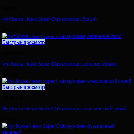
Футболки
Футболка Heavy Super Club мужская, белый
290,69
₽
Быстрый просмотр
Футболки
Футболка Heavy Super Club мужская, зеленое яблоко
329,92
₽
Быстрый просмотр
Футболки
Футболка Heavy Super Club мужская, классический синий
329,92
₽