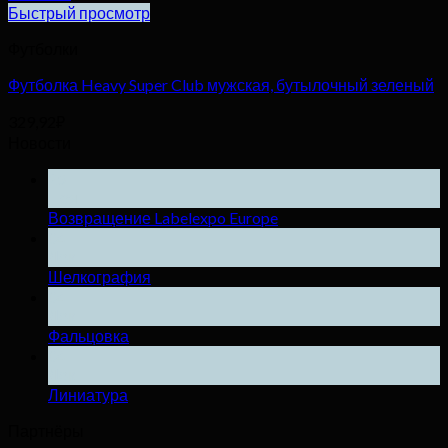
Быстрый просмотр
Футболки
Футболка Heavy Super Club мужская, бутылочный зеленый
329,92
₽
Новости
25
Ноя
Возвращение Labelexpo Europe
04
Дек
Шелкография
04
Дек
Фальцовка
04
Дек
Линиатура
Партнёры