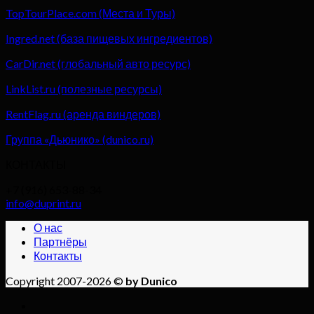
TopTourPlace.com (Места и Туры)
Ingred.net (база пищевых ингредиентов)
CarDir.net (глобальный авто ресурс)
LinkList.ru (полезные ресурсы)
RentFlag.ru (аренда виндеров)
Группа «Дьюнико» (dunico.ru)
КОНТАКТЫ
+7 (916) 653-88-34
info@duprint.ru
О нас
Партнёры
Контакты
Copyright 2007-2026 ©
by Dunico