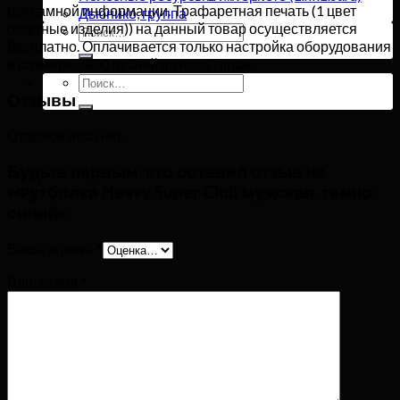
рекламной информации. Трафаретная печать (1 цвет
Дьюнико, группа
(цветные изделия)) на данный товар осуществляется
Искать:
бесплатно. Оплачивается только настройка оборудования
в размере 3800 рублей на весь тираж.
Искать:
Отзывы
Отзывов пока нет.
Будьте первым, кто оставил отзыв на
«Футболка Heavy Super Club мужская, темно-
синий»
Ваша оценка
*
Ваш отзыв
*