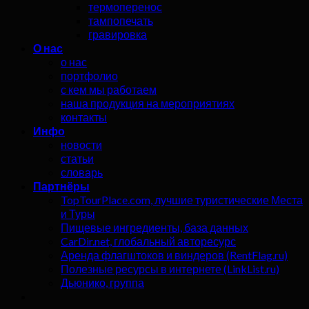
термоперенос
тампопечать
гравировка
О нас
о нас
портфолио
с кем мы работаем
наша продукция на мероприятиях
контакты
Инфо
новости
статьи
словарь
Партнёры
TopTourPlace.com, лучшие туристические Места
и Туры
Пищевые ингредиенты, база данных
CarDir.net, глобальный авторесурс
Аренда флагштоков и виндеров (RentFlag.ru)
Полезные ресурсы в интернете (LinkList.ru)
Дьюнико, группа