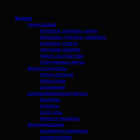
Услуги
полиграфия
каталоги, альбомы, книги
брошюры, буклеты, лифлеты
журналы, газеты
листовки, бейджи
печать на пластике
пластиковые карты
флаги и виндеры
печать флагов
флагштоки
основания
широкоформатная печать
баннеры
плакаты
ролл-апы
флаги и виндеры
брендирование
вышивка и шевроны
шелкография