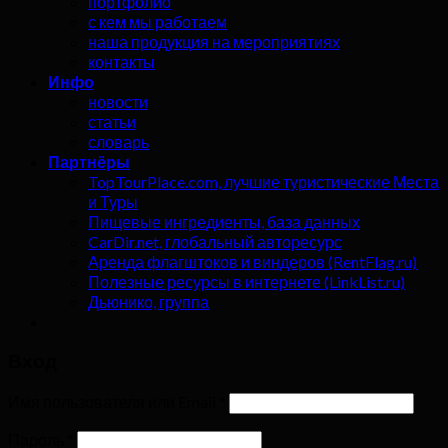
портфолио
с кем мы работаем
наша продукция на мероприятиях
контакты
Инфо
новости
статьи
словарь
Партнёры
TopTourPlace.com, лучшие туристические Места
и Туры
Пищевые ингредиенты, база данных
CarDir.net, глобальный авторесурс
Аренда флагштоков и виндеров (RentFlag.ru)
Полезные ресурсы в интернете (LinkList.ru)
Дьюнико, группа
Вход
Имя пользователя или Email
*
Пароль
*