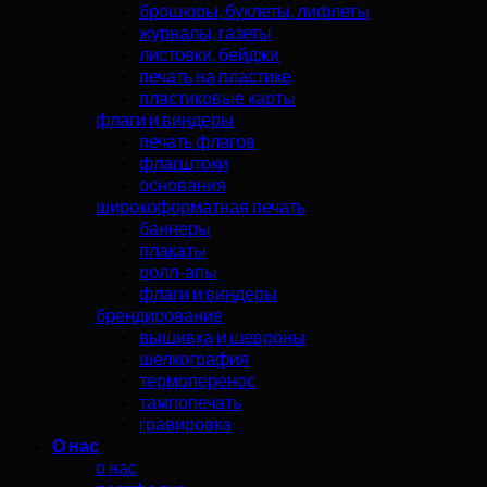
брошюры, буклеты, лифлеты
журналы, газеты
листовки, бейджи
печать на пластике
пластиковые карты
флаги и виндеры
печать флагов
флагштоки
основания
широкоформатная печать
баннеры
плакаты
ролл-апы
флаги и виндеры
брендирование
вышивка и шевроны
шелкография
термоперенос
тампопечать
гравировка
О нас
о нас