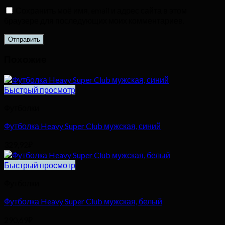
Сохранить моё имя, email и адрес сайта в этом
браузере для последующих моих комментариев.
Похожие
Быстрый просмотр
Футболки
Футболка Heavy Super Club мужская, синий
329,92
₽
Быстрый просмотр
Футболки
Футболка Heavy Super Club мужская, белый
290,69
₽