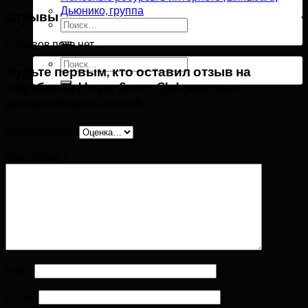
Дьюнико, группа
Отзывы
Искать:
Отзывов пока нет.
Искать:
Будьте первым, кто оставил отзыв на
«Футболка Heavy Super Club женская,
классический синий»
Ваша оценка
*
Ваш отзыв
*
Имя
*
Email
*