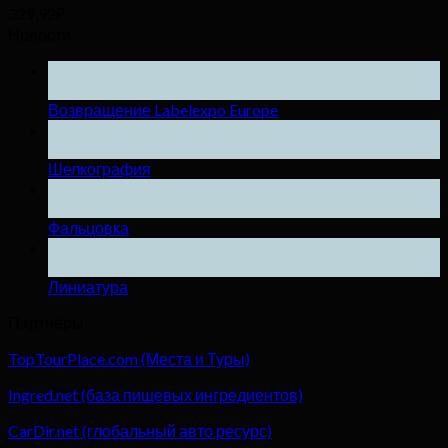
329,92
₽
Новости
25
Ноя
Возвращение Labelexpo Europe
04
Дек
Шелкография
04
Дек
Фальцовка
04
Дек
Линиатура
Партнёры
TopTourPlace.com (Места и Туры)
Ingred.net (база пищевых ингредиентов)
CarDir.net (глобальный авто ресурс)