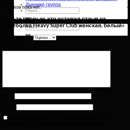
Дьюнико, группа
Отзывов пока нет.
Искать:
Будьте первым, кто оставил отзыв на
«Футболка Heavy Super Club женская, белый»
Искать:
Ваша оценка
*
Ваш отзыв
*
Имя
*
Email
*
Сохранить моё имя, email и адрес сайта в этом
браузере для последующих моих комментариев.