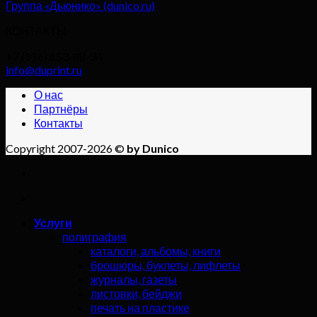
Группа «Дьюнико» (dunico.ru)
КОНТАКТЫ
+7 (916) 653-88-34
info@duprint.ru
О нас
Партнёры
Контакты
Copyright 2007-2026 ©
by Dunico
Услуги
полиграфия
каталоги, альбомы, книги
брошюры, буклеты, лифлеты
журналы, газеты
листовки, бейджи
печать на пластике