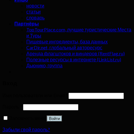
новости
статьи
словарь
Партнёры
TopTourPlace.com, лучшие туристические Места
и Туры
Пищевые ингредиенты, база данных
CarDir.net, глобальный авторесурс
Аренда флагштоков и виндеров (RentFlag.ru)
Полезные ресурсы в интернете (LinkList.ru)
Дьюнико, группа
Вход
Имя пользователя или Email
*
Пароль
*
Запомнить меня
Войти
Забыли свой пароль?