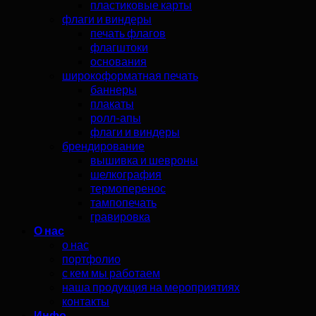
пластиковые карты
флаги и виндеры
печать флагов
флагштоки
основания
широкоформатная печать
баннеры
плакаты
ролл-апы
флаги и виндеры
брендирование
вышивка и шевроны
шелкография
термоперенос
тампопечать
гравировка
О нас
о нас
портфолио
с кем мы работаем
наша продукция на мероприятиях
контакты
Инфо