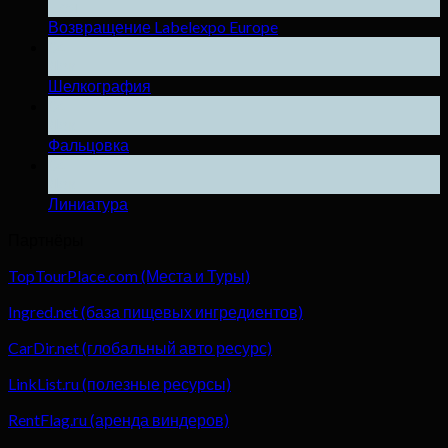
Ноя
Возвращение Labelexpo Europe
04
Дек
Шелкография
04
Дек
Фальцовка
04
Дек
Линиатура
Партнёры
TopTourPlace.com (Места и Туры)
Ingred.net (база пищевых ингредиентов)
CarDir.net (глобальный авто ресурс)
LinkList.ru (полезные ресурсы)
RentFlag.ru (аренда виндеров)