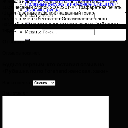
Женская и детская модели с разрезами по бокам. Пике,
Полезные ресурсы в интернете (LinkList.ru)
100% чесаный хлопок. 200-220 г/м². Трафаретная печать
Дьюнико, группа
(1 цвет (цветные изделия)) на данный товар
Искать:
осуществляется бесплатно. Оплачивается только
настройка оборудования в размере 3800 рублей на весь
тираж.
Искать:
Отзывы
Отзывов пока нет.
Будьте первым, кто оставил отзыв на
«Рубашка поло Forehand женская, хаки»
Ваша оценка
*
Ваш отзыв
*