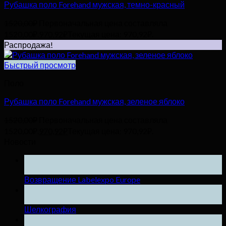
Рубашка поло Forehand мужская, темно-красный
1520,00
₽
Первоначальная цена составляла
1520,00₽.
970,92
₽
Текущая цена: 970,92₽.
Распродажа!
Быстрый просмотр
Поло
Рубашка поло Forehand мужская, зеленое яблоко
1520,00
₽
Первоначальная цена составляла
1520,00₽.
970,92
₽
Текущая цена: 970,92₽.
Новости
25
Ноя
Возвращение Labelexpo Europe
04
Дек
Шелкография
04