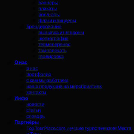
баннеры
плакаты
ролл-апы
флаги и виндеры
брендирование
вышивка и шевроны
шелкография
термоперенос
тампопечать
гравировка
О нас
о нас
портфолио
с кем мы работаем
наша продукция на мероприятиях
контакты
Инфо
новости
статьи
словарь
Партнёры
TopTourPlace.com, лучшие туристические Места
и Туры