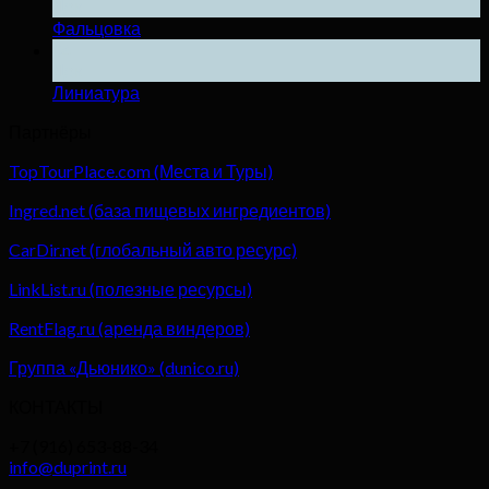
Дек
Фальцовка
04
Дек
Линиатура
Партнёры
TopTourPlace.com (Места и Туры)
Ingred.net (база пищевых ингредиентов)
CarDir.net (глобальный авто ресурс)
LinkList.ru (полезные ресурсы)
RentFlag.ru (аренда виндеров)
Группа «Дьюнико» (dunico.ru)
КОНТАКТЫ
+7 (916) 653-88-34
info@duprint.ru