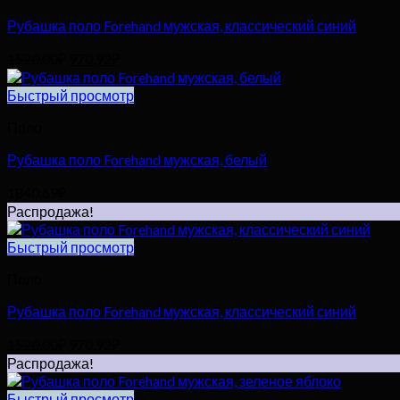
Рубашка поло Forehand мужская, классический синий
Первоначальная
Текущая
1520,00
₽
970,92
₽
цена
цена:
составляла
970,92₽.
Быстрый просмотр
1520,00₽.
Поло
Рубашка поло Forehand мужская, белый
1840,69
₽
Распродажа!
Быстрый просмотр
Поло
Рубашка поло Forehand мужская, классический синий
Первоначальная
Текущая
1520,00
₽
970,92
₽
цена
цена:
Распродажа!
составляла
970,92₽.
1520,00₽.
Быстрый просмотр