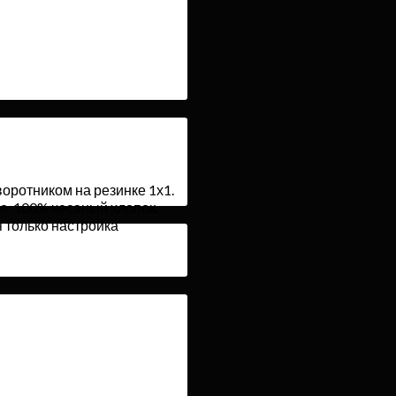
оротником на резинке 1х1.
е, 100% чесаный хлопок.
я только настройка