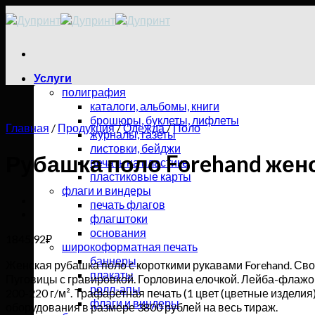
Skip
to
content
Услуги
полиграфия
каталоги, альбомы, книги
брошюры, буклеты, лифлеты
Главная
/
Продукция
/
Одежда
/
Поло
журналы, газеты
листовки, бейджи
Рубашка поло Forehand жен
печать на пластике
пластиковые карты
флаги и виндеры
печать флагов
флагштоки
основания
1845,92
₽
широкоформатная печать
баннеры
Женская рубашка поло с короткими рукавами Forehand. Сво
плакаты
Пуговицы с гравировкой. Горловина елочкой. Лейба-флажок 
ролл-апы
200-220 г/м². Трафаретная печать (1 цвет (цветные издели
флаги и виндеры
оборудования в размере 3800 рублей на весь тираж.