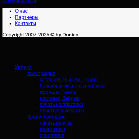
О нас
Партнёры
Контакты
Copyright 2007-2026 ©
by Dunico
Услуги
полиграфия
каталоги, альбомы, книги
брошюры, буклеты, лифлеты
журналы, газеты
листовки, бейджи
печать на пластике
пластиковые карты
флаги и виндеры
печать флагов
флагштоки
основания