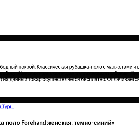
бодный покрой. Классическая рубашка-поло с манжетами и в
сбоку. Женская и детская модели с разрезами по бокам. Пик
я)) на данный товар осуществляется бесплатно. Оплачиваетс
и Туры
а поло Forehand женская, темно-синий»