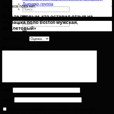
Дьюнико, группа
Отзывов пока нет.
Искать:
Будьте первым, кто оставил отзыв на
«Рубашка поло Boston мужская,
Искать:
фиолетовый»
Ваша оценка
*
Ваш отзыв
*
Имя
*
Email
*
Сохранить моё имя, email и адрес сайта в этом