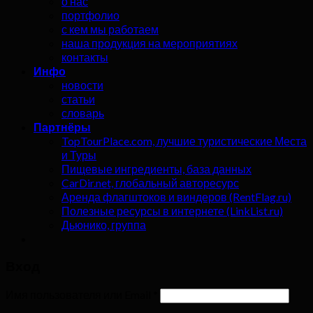
о нас
портфолио
с кем мы работаем
наша продукция на мероприятиях
контакты
Инфо
новости
статьи
словарь
Партнёры
TopTourPlace.com, лучшие туристические Места
и Туры
Пищевые ингредиенты, база данных
CarDir.net, глобальный авторесурс
Аренда флагштоков и виндеров (RentFlag.ru)
Полезные ресурсы в интернете (LinkList.ru)
Дьюнико, группа
Вход
Имя пользователя или Email
*