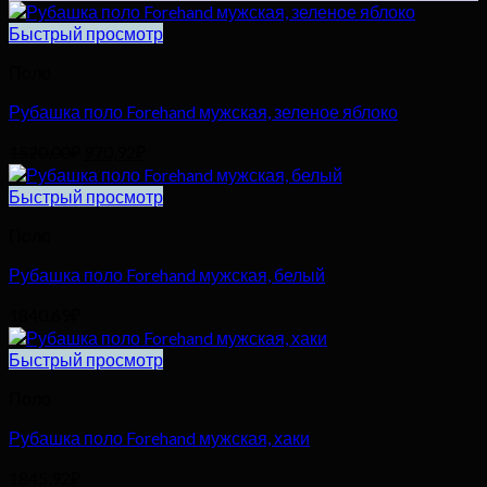
Быстрый просмотр
Поло
Рубашка поло Forehand мужская, зеленое яблоко
Первоначальная
Текущая
1520,00
₽
970,92
₽
цена
цена:
составляла
970,92₽.
Быстрый просмотр
1520,00₽.
Поло
Рубашка поло Forehand мужская, белый
1840,69
₽
Быстрый просмотр
Поло
Рубашка поло Forehand мужская, хаки
1845,92
₽