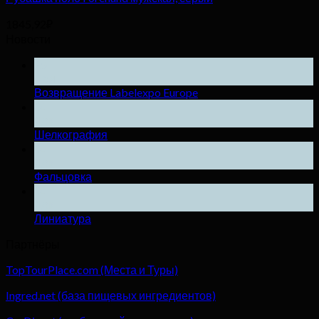
1845,92
₽
Новости
25
Ноя
Возвращение Labelexpo Europe
04
Дек
Шелкография
04
Дек
Фальцовка
04
Дек
Линиатура
Партнёры
TopTourPlace.com (Места и Туры)
Ingred.net (база пищевых ингредиентов)