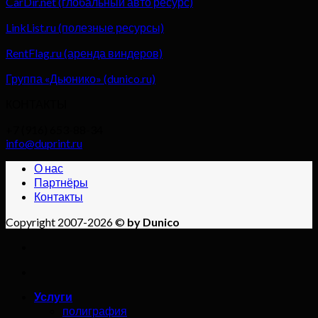
CarDir.net (глобальный авто ресурс)
LinkList.ru (полезные ресурсы)
RentFlag.ru (аренда виндеров)
Группа «Дьюнико» (dunico.ru)
КОНТАКТЫ
+7 (916) 653-88-34
info@duprint.ru
О нас
Партнёры
Контакты
Copyright 2007-2026 ©
by Dunico
Услуги
полиграфия