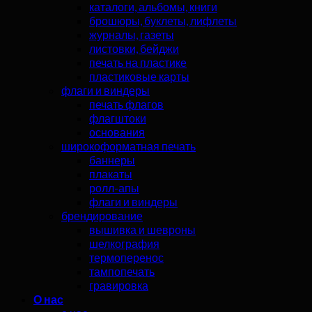
каталоги, альбомы, книги
брошюры, буклеты, лифлеты
журналы, газеты
листовки, бейджи
печать на пластике
пластиковые карты
флаги и виндеры
печать флагов
флагштоки
основания
широкоформатная печать
баннеры
плакаты
ролл-апы
флаги и виндеры
брендирование
вышивка и шевроны
шелкография
термоперенос
тампопечать
гравировка
О нас