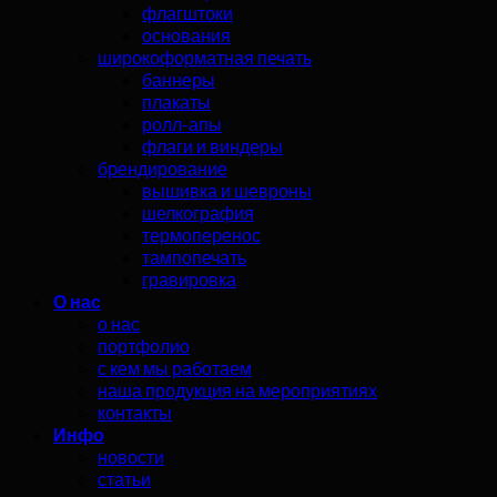
флагштоки
основания
широкоформатная печать
баннеры
плакаты
ролл-апы
флаги и виндеры
брендирование
вышивка и шевроны
шелкография
термоперенос
тампопечать
гравировка
О нас
о нас
портфолио
с кем мы работаем
наша продукция на мероприятиях
контакты
Инфо
новости
статьи