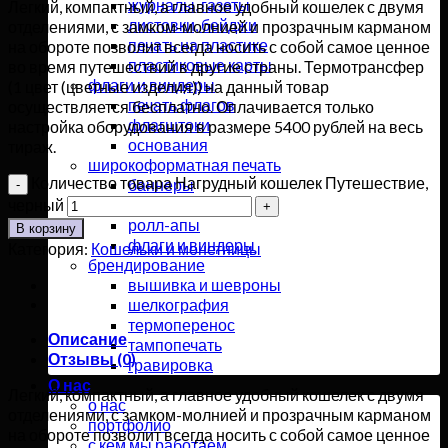
журналы, газеты
Легкий, компактный, а главное удобный кошелек с двумя
листовки, бейджи
отделениями, с замком-молнией и прозрачным карманом
печать на пластике
на обороте позволит всегда носить с собой самое ценное
пластиковые карты
во время путешествий в другие страны. Термотрансфер
флаги и виндеры
(1 цвет (цветные изделия)) на данный товар
печать флагов
осуществляется бесплатно. Оплачивается только
флагштоки
настройка оборудования в размере 5400 рублей на весь
основания
тираж.
широкоформатная печать
Количество товара Нагрудный кошелек Путешествие,
баннеры
черный
плакаты
ролл-апы
В корзину
флаги и виндеры
Категория:
Кошельки и монетницы
брендирование
вышивка и шевроны
шелкография
термоперенос
Описание
тампопечать
Отзывы (0)
гравировка
О нас
Легкий, компактный, а главное удобный кошелек с двумя
о нас
отделениями, с замком-молнией и прозрачным карманом
портфолио
на обороте позволит всегда носить с собой самое ценное
с кем мы работаем