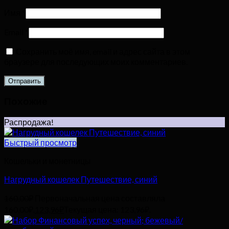
Имя
*
Email
*
Сохранить моё имя, email и адрес сайта в этом
браузере для последующих моих комментариев.
Похожие
Распродажа!
Быстрый просмотр
Кошельки и монетницы
Нагрудный кошелек Путешествие, синий
160,00
₽
Первоначальная цена составляла
160,00₽.
123,96
₽
Текущая цена: 123,96₽.