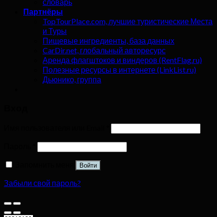
словарь
Партнёры
TopTourPlace.com, лучшие туристические Места
и Туры
Пищевые ингредиенты, база данных
CarDir.net, глобальный авторесурс
Аренда флагштоков и виндеров (RentFlag.ru)
Полезные ресурсы в интернете (LinkList.ru)
Дьюнико, группа
Вход
Имя пользователя или Email
*
Пароль
*
Запомнить меня
Войти
Забыли свой пароль?