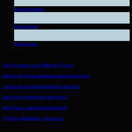
Дек
Шелкография
04
Дек
Фальцовка
04
Дек
Линиатура
Партнёры
TopTourPlace.com (Места и Туры)
Ingred.net (база пищевых ингредиентов)
CarDir.net (глобальный авто ресурс)
LinkList.ru (полезные ресурсы)
RentFlag.ru (аренда виндеров)
Группа «Дьюнико» (dunico.ru)
КОНТАКТЫ