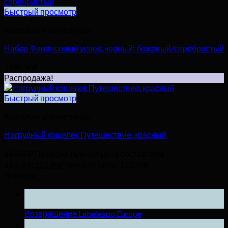
Быстрый просмотр
Кошельки и монетницы
Набор Финансовый успех, черный; бежевый/серебристый
1992,50
₽
Распродажа!
Быстрый просмотр
Кошельки и монетницы
Нагрудный кошелек Путешествие, красный
160,00
₽
Первоначальная цена составляла
160,00₽.
123,96
₽
Текущая цена: 123,96₽.
Новости
25
Ноя
Возвращение Labelexpo Europe
04