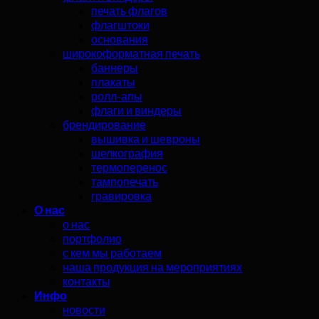
печать флагов
флагштоки
основания
широкоформатная печать
баннеры
плакаты
ролл-апы
флаги и виндеры
брендирование
вышивка и шевроны
шелкография
термоперенос
тампопечать
гравировка
О нас
о нас
портфолио
с кем мы работаем
наша продукция на мероприятиях
контакты
Инфо
новости