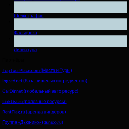
04
Дек
Шелкография
04
Дек
Фальцовка
04
Дек
Линиатура
Партнёры
TopTourPlace.com (Места и Туры)
Ingred.net (база пищевых ингредиентов)
CarDir.net (глобальный авто ресурс)
LinkList.ru (полезные ресурсы)
RentFlag.ru (аренда виндеров)
Группа «Дьюнико» (dunico.ru)