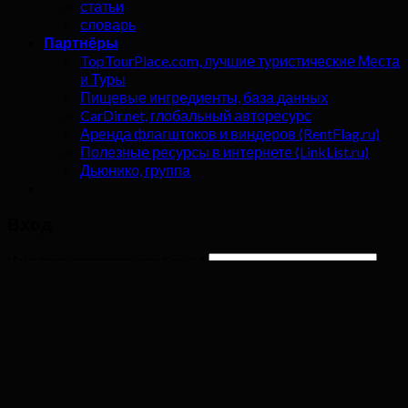
статьи
словарь
Партнёры
TopTourPlace.com, лучшие туристические Места
и Туры
Пищевые ингредиенты, база данных
CarDir.net, глобальный авторесурс
Аренда флагштоков и виндеров (RentFlag.ru)
Полезные ресурсы в интернете (LinkList.ru)
Дьюнико, группа
Вход
Имя пользователя или Email
*
Пароль
*
Запомнить меня
Войти
Забыли свой пароль?