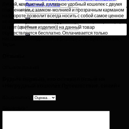
Легкий, компактный, а главное удобный кошелек с двумя
Дьюнико, группа
отделениями, с замком-молнией и прозрачным карманом
Искать:
на обороте позволит всегда носить с собой самое ценное
во время путешествий в другие страны. Термотрансфер
Искать:
(1 цвет (цветные изделия)) на данный товар
осуществляется бесплатно. Оплачивается только
настройка оборудования в размере 5400 рублей на весь
тираж.
Отзывы
Отзывов пока нет.
Будьте первым, кто оставил отзыв на
«Нагрудный кошелек Путешествие, синий»
Ваша оценка
*
Ваш отзыв
*