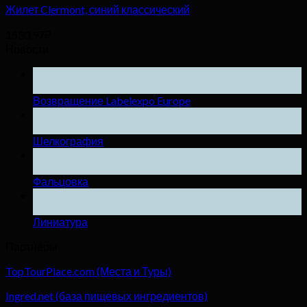
Жилет Clermont, синий классический
1530,97
₽
Новости
25
Ноя
Возвращение Labelexpo Europe
04
Дек
Шелкография
04
Дек
Фальцовка
04
Дек
Линиатура
Партнёры
TopTourPlace.com (Места и Туры)
Ingred.net (база пищевых ингредиентов)