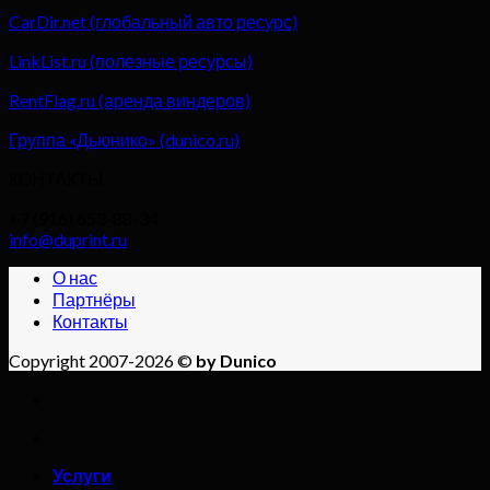
CarDir.net (глобальный авто ресурс)
LinkList.ru (полезные ресурсы)
RentFlag.ru (аренда виндеров)
Группа «Дьюнико» (dunico.ru)
КОНТАКТЫ
+7 (916) 653-88-34
info@duprint.ru
О нас
Партнёры
Контакты
Copyright 2007-2026 ©
by Dunico
Услуги