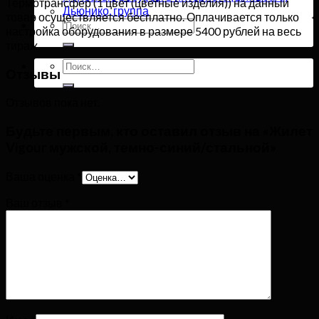
Термотрансфер (1 цвет (цветные изделия)) на данный
Дьюнико, группа
товар осуществляется бесплатно. Оплачивается только
Искать:
настройка оборудования в размере 5400 рублей на весь
тираж.
Искать:
Отзывы
Отзывов пока нет.
Будьте первым, кто оставил отзыв на «Жилет
Vigour мужской, темно-синий/стальной»
Ваша оценка
*
Ваш отзыв
*