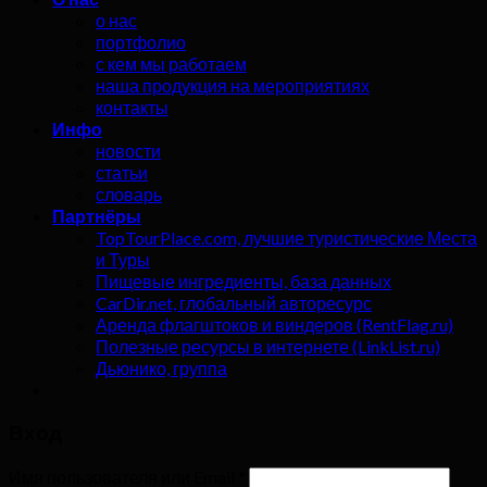
о нас
портфолио
с кем мы работаем
наша продукция на мероприятиях
контакты
Инфо
новости
статьи
словарь
Партнёры
TopTourPlace.com, лучшие туристические Места
и Туры
Пищевые ингредиенты, база данных
CarDir.net, глобальный авторесурс
Аренда флагштоков и виндеров (RentFlag.ru)
Полезные ресурсы в интернете (LinkList.ru)
Дьюнико, группа
Вход
Имя пользователя или Email
*