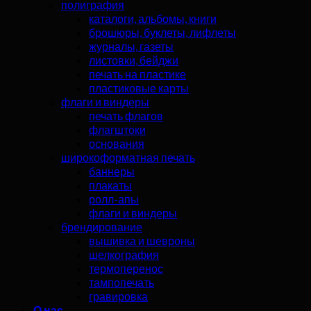
полиграфия
каталоги, альбомы, книги
брошюры, буклеты, лифлеты
журналы, газеты
листовки, бейджи
печать на пластике
пластиковые карты
флаги и виндеры
печать флагов
флагштоки
основания
широкоформатная печать
баннеры
плакаты
ролл-апы
флаги и виндеры
брендирование
вышивка и шевроны
шелкография
термоперенос
тампопечать
гравировка
О нас