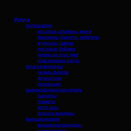
Услуги
полиграфия
каталоги, альбомы, книги
брошюры, буклеты, лифлеты
журналы, газеты
листовки, бейджи
печать на пластике
пластиковые карты
флаги и виндеры
печать флагов
флагштоки
основания
широкоформатная печать
баннеры
плакаты
ролл-апы
флаги и виндеры
брендирование
вышивка и шевроны
шелкография