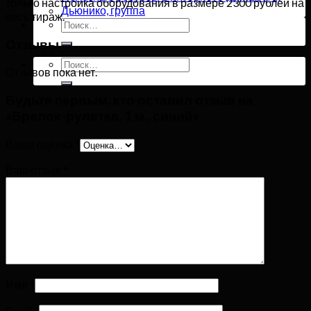
только настройка оборудования в размере 2300 рублей на
Дьюнико, группа
весь тираж.
Искать:
Отзывы
Искать:
Отзывов пока нет.
Будьте первым, кто оставил отзыв на
«Брелок-рулетка, 1 м., синий»
Ваша оценка
*
Ваш отзыв
*
Имя
*
Email
*