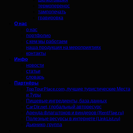
термоперенос
тампопечать
гравировка
О нас
о нас
портфолио
с кем мы работаем
наша продукция на мероприятиях
контакты
Инфо
новости
статьи
словарь
Партнёры
TopTourPlace.com, лучшие туристические Места
и Туры
Пищевые ингредиенты, база данных
CarDir.net, глобальный авторесурс
Аренда флагштоков и виндеров (RentFlag.ru)
Полезные ресурсы в интернете (LinkList.ru)
Дьюнико, группа