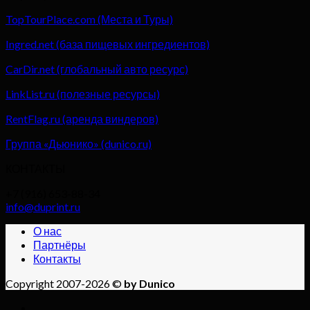
TopTourPlace.com (Места и Туры)
Ingred.net (база пищевых ингредиентов)
CarDir.net (глобальный авто ресурс)
LinkList.ru (полезные ресурсы)
RentFlag.ru (аренда виндеров)
Группа «Дьюнико» (dunico.ru)
КОНТАКТЫ
+7 (916) 653-88-34
info@duprint.ru
О нас
Партнёры
Контакты
Copyright 2007-2026 ©
by Dunico