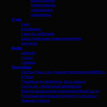
шелкография
термоперенос
тампопечать
гравировка
О нас
о нас
портфолио
с кем мы работаем
наша продукция на мероприятиях
контакты
Инфо
новости
статьи
словарь
Партнёры
TopTourPlace.com, лучшие туристические Места
и Туры
Пищевые ингредиенты, база данных
CarDir.net, глобальный авторесурс
Аренда флагштоков и виндеров (RentFlag.ru)
Полезные ресурсы в интернете (LinkList.ru)
Дьюнико, группа