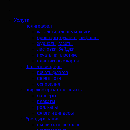
Услуги
полиграфия
каталоги, альбомы, книги
брошюры, буклеты, лифлеты
журналы, газеты
листовки, бейджи
печать на пластике
пластиковые карты
флаги и виндеры
печать флагов
флагштоки
основания
широкоформатная печать
баннеры
плакаты
ролл-апы
флаги и виндеры
брендирование
вышивка и шевроны