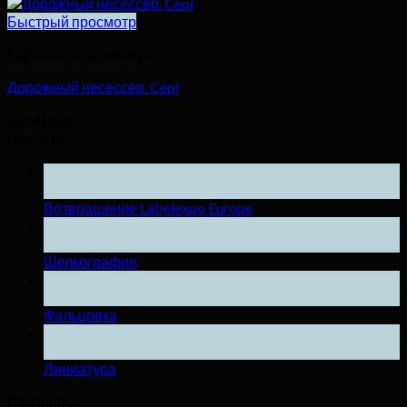
Быстрый просмотр
Барсетки и несессеры
Дорожный несессер. Cepi
26391,85
₽
Новости
25
Ноя
Возвращение Labelexpo Europe
04
Дек
Шелкография
04
Дек
Фальцовка
04
Дек
Линиатура
Партнёры