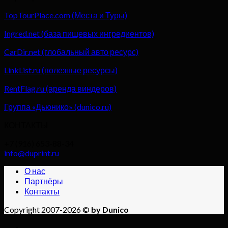
TopTourPlace.com (Места и Туры)
Ingred.net (база пищевых ингредиентов)
CarDir.net (глобальный авто ресурс)
LinkList.ru (полезные ресурсы)
RentFlag.ru (аренда виндеров)
Группа «Дьюнико» (dunico.ru)
КОНТАКТЫ
+7 (916) 653-88-34
info@duprint.ru
О нас
Партнёры
Контакты
Copyright 2007-2026 ©
by Dunico