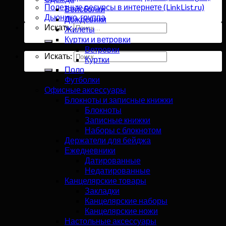
Полезные ресурсы в интернете (LinkList.ru)
Бейсболки
Дьюнико, группа
Дождевики
Искать:
Жилеты
Куртки и ветровки
Ветровки
Искать:
Куртки
Поло
Футболки
Офисные аксессуары
Блокноты и записные книжки
Блокноты
Записные книжки
Наборы с блокнотом
Держатели для бейджа
Ежедневники
Датированные
Недатированные
Канцелярские товары
Закладки
Канцелярские наборы
Канцелярские ножи
Настольные аксессуары