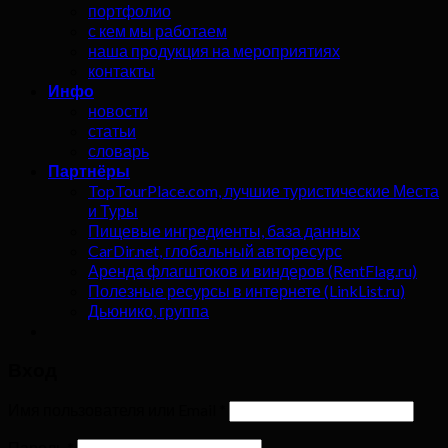
портфолио
с кем мы работаем
наша продукция на мероприятиях
контакты
Инфо
новости
статьи
словарь
Партнёры
TopTourPlace.com, лучшие туристические Места
и Туры
Пищевые ингредиенты, база данных
CarDir.net, глобальный авторесурс
Аренда флагштоков и виндеров (RentFlag.ru)
Полезные ресурсы в интернете (LinkList.ru)
Дьюнико, группа
Вход
Имя пользователя или Email
*
Пароль
*