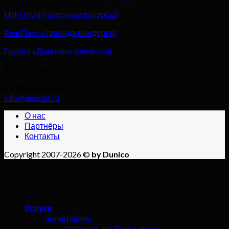
LinkList.ru (полезные ресурсы)
RentFlag.ru (аренда виндеров)
Группа «Дьюнико» (dunico.ru)
КОНТАКТЫ
+7 (916) 653-88-34
info@duprint.ru
О нас
Партнёры
Контакты
Copyright 2007-2026 ©
by Dunico
Услуги
полиграфия
каталоги, альбомы, книги