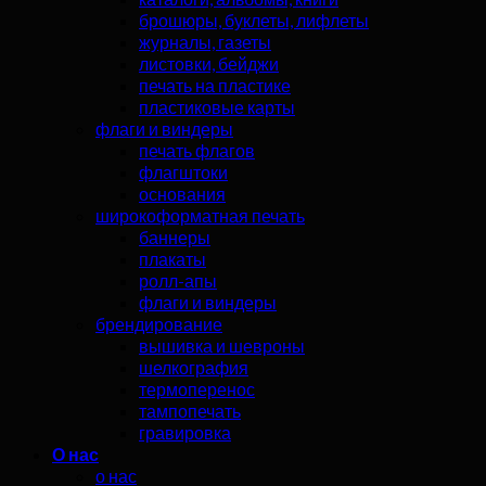
брошюры, буклеты, лифлеты
журналы, газеты
листовки, бейджи
печать на пластике
пластиковые карты
флаги и виндеры
печать флагов
флагштоки
основания
широкоформатная печать
баннеры
плакаты
ролл-апы
флаги и виндеры
брендирование
вышивка и шевроны
шелкография
термоперенос
тампопечать
гравировка
О нас
о нас