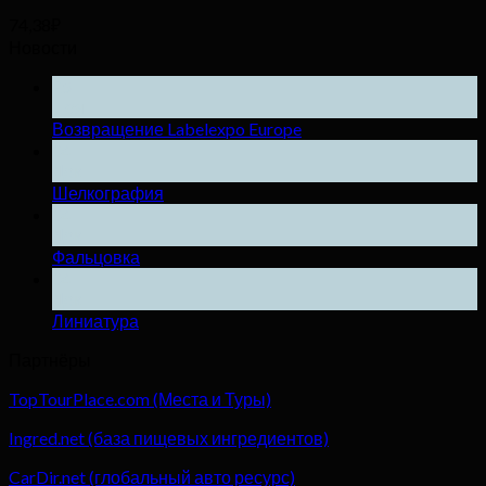
74,38
₽
Новости
25
Ноя
Возвращение Labelexpo Europe
04
Дек
Шелкография
04
Дек
Фальцовка
04
Дек
Линиатура
Партнёры
TopTourPlace.com (Места и Туры)
Ingred.net (база пищевых ингредиентов)
CarDir.net (глобальный авто ресурс)