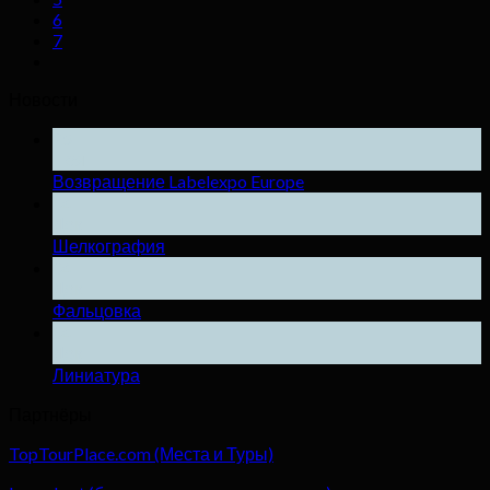
6
7
Новости
25
Ноя
Возвращение Labelexpo Europe
04
Дек
Шелкография
04
Дек
Фальцовка
04
Дек
Линиатура
Партнёры
TopTourPlace.com (Места и Туры)