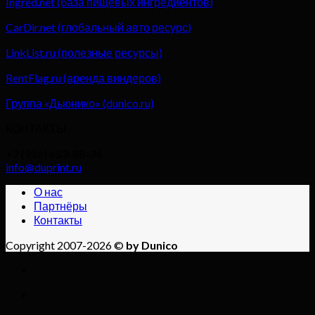
Ingred.net (база пищевых ингредиентов)
CarDir.net (глобальный авто ресурс)
LinkList.ru (полезные ресурсы)
RentFlag.ru (аренда виндеров)
Группа «Дьюнико» (dunico.ru)
КОНТАКТЫ
+7 (916) 653-88-34
info@duprint.ru
О нас
Партнёры
Контакты
Copyright 2007-2026 ©
by Dunico