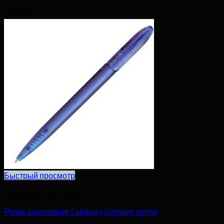
24,46
₽
Быстрый просмотр
Пластиковые ручки
Ручка шариковая Celebrity Киплинг синяя