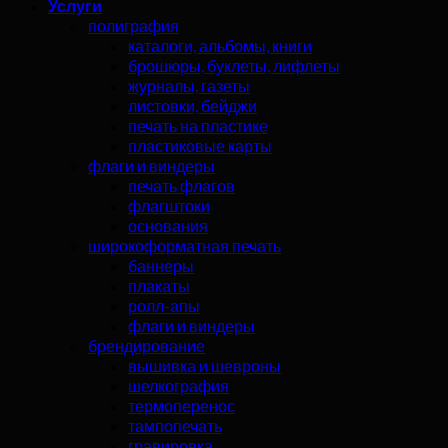
Услуги
полиграфия
каталоги, альбомы, книги
брошюры, буклеты, лифлеты
журналы, газеты
листовки, бейджи
печать на пластике
пластиковые карты
флаги и виндеры
печать флагов
флагштоки
основания
широкоформатная печать
баннеры
плакаты
ролл-апы
флаги и виндеры
брендирование
вышивка и шевроны
шелкография
термоперенос
тампопечать
гравировка