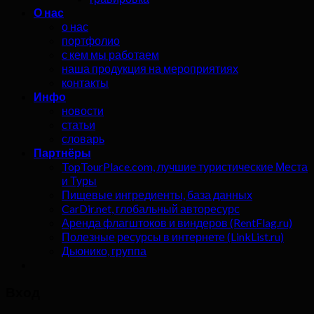
О нас
о нас
портфолио
с кем мы работаем
наша продукция на мероприятиях
контакты
Инфо
новости
статьи
словарь
Партнёры
TopTourPlace.com, лучшие туристические Места
и Туры
Пищевые ингредиенты, база данных
CarDir.net, глобальный авторесурс
Аренда флагштоков и виндеров (RentFlag.ru)
Полезные ресурсы в интернете (LinkList.ru)
Дьюнико, группа
Вход