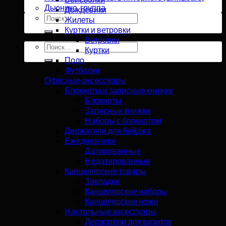
Дьюнико, группа
Дождевики
Искать:
Жилеты
Куртки и ветровки
Ветровки
Искать:
Куртки
Поло
Футболки
Офисные аксессуары
Блокноты и записные книжки
Блокноты
Записные книжки
Наборы с блокнотом
Держатели для бейджа
Ежедневники
Датированные
Недатированные
Канцелярские товары
Закладки
Канцелярские наборы
Канцелярские ножи
Настольные аксессуары
Держатели для визиток