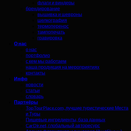
флаги и виндеры
брендирование
вышивка и шевроны
шелкография
термоперенос
тампопечать
гравировка
О нас
о нас
портфолио
с кем мы работаем
наша продукция на мероприятиях
контакты
Инфо
новости
статьи
словарь
Партнёры
TopTourPlace.com, лучшие туристические Места
и Туры
Пищевые ингредиенты, база данных
CarDir.net, глобальный авторесурс