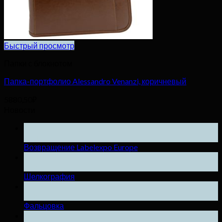
Быстрый просмотр
Папки с блокнотом
Папка-портфолио Alessandro Venanzi, коричневый
5880,50
₽
Новости
25
Ноя
Возвращение Labelexpo Europe
04
Дек
Шелкография
04
Дек
Фальцовка
04