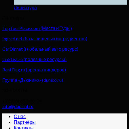
Дек
Линиатура
Партнёры
TopTourPlace.com (Места и Туры)
Ingred.net (база пищевых ингредиентов)
CarDir.net (глобальный авто ресурс)
LinkList.ru (полезные ресурсы)
RentFlag.ru (аренда виндеров)
Группа «Дьюнико» (dunico.ru)
КОНТАКТЫ
+7 (916) 653-88-34
info@duprint.ru
О нас
Партнёры
Контакты