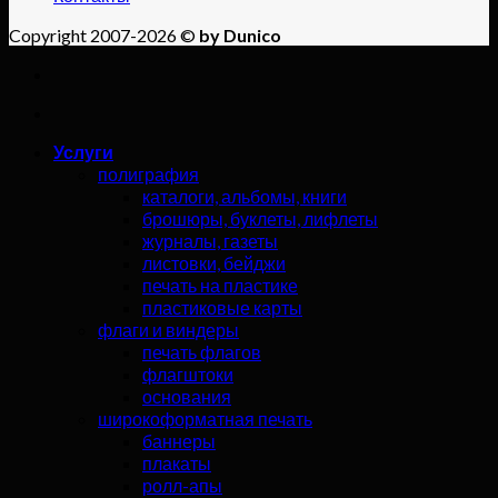
Copyright 2007-2026 ©
by Dunico
Услуги
полиграфия
каталоги, альбомы, книги
брошюры, буклеты, лифлеты
журналы, газеты
листовки, бейджи
печать на пластике
пластиковые карты
флаги и виндеры
печать флагов
флагштоки
основания
широкоформатная печать
баннеры
плакаты
ролл-апы