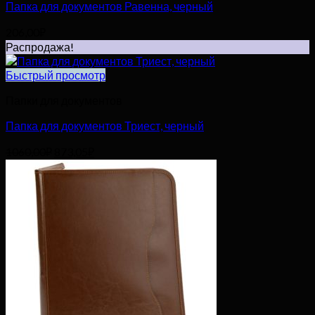
Папка для документов Равенна, черный
206,00
₽
Распродажа!
Быстрый просмотр
Папки для документов
Папка для документов Триест, черный
Первоначальная
Текущая
1060,00
₽
873,05
₽
цена
цена:
составляла
873,05₽.
1060,00₽.