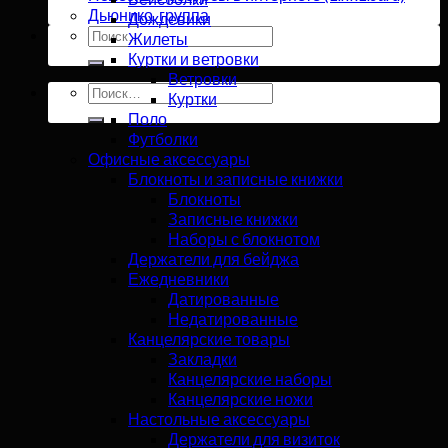
Дьюнико, группа
Дождевики
Искать:
Жилеты
Куртки и ветровки
Ветровки
Искать:
Куртки
Поло
Футболки
Офисные аксессуары
Блокноты и записные книжки
Блокноты
Записные книжки
Наборы с блокнотом
Держатели для бейджа
Ежедневники
Датированные
Недатированные
Канцелярские товары
Закладки
Канцелярские наборы
Канцелярские ножи
Настольные аксессуары
Держатели для визиток