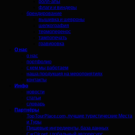
ролл-апы
флаги и виндеры
брендирование
вышивка и шевроны
шелкография
термоперенос
тампопечать
гравировка
О нас
о нас
портфолио
с кем мы работаем
наша продукция на мероприятиях
контакты
Инфо
новости
статьи
словарь
Партнёры
TopTourPlace.com, лучшие туристические Места
и Туры
Пищевые ингредиенты, база данных
CarDir.net, глобальный авторесурс