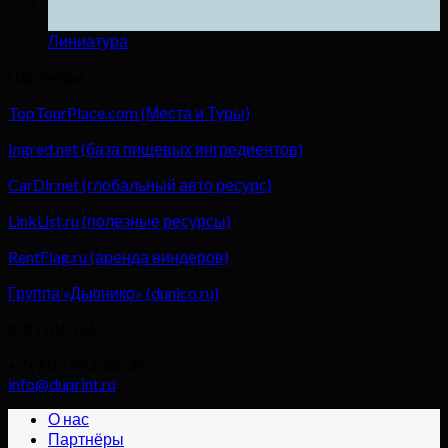
04
Дек
Линиатура
Партнёры
TopTourPlace.com (Места и Туры)
Ingred.net (база пищевых ингредиентов)
CarDir.net (глобальный авто ресурс)
LinkList.ru (полезные ресурсы)
RentFlag.ru (аренда виндеров)
Группа «Дьюнико» (dunico.ru)
КОНТАКТЫ
+7 (916) 653-88-34
info@duprint.ru
О нас
Партнёры