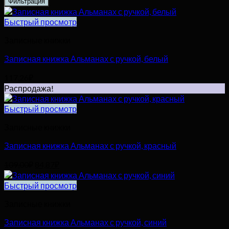
Фильтрация
Быстрый просмотр
Записные книжки
Записная книжка Альманах с ручкой, белый
117,26
₽
Распродажа!
Быстрый просмотр
Записные книжки
Записная книжка Альманах с ручкой, красный
Первоначальная
Текущая
109,00
₽
84,87
₽
цена
цена:
составляла
84,87₽.
Быстрый просмотр
109,00₽.
Записные книжки
Записная книжка Альманах с ручкой, синий