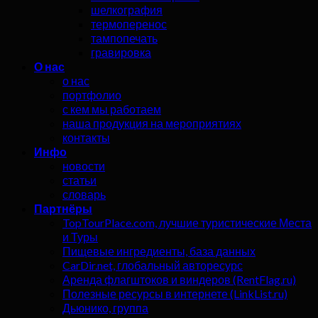
шелкография
термоперенос
тампопечать
гравировка
О нас
о нас
портфолио
с кем мы работаем
наша продукция на мероприятиях
контакты
Инфо
новости
статьи
словарь
Партнёры
TopTourPlace.com, лучшие туристические Места
и Туры
Пищевые ингредиенты, база данных
CarDir.net, глобальный авторесурс
Аренда флагштоков и виндеров (RentFlag.ru)
Полезные ресурсы в интернете (LinkList.ru)
Дьюнико, группа