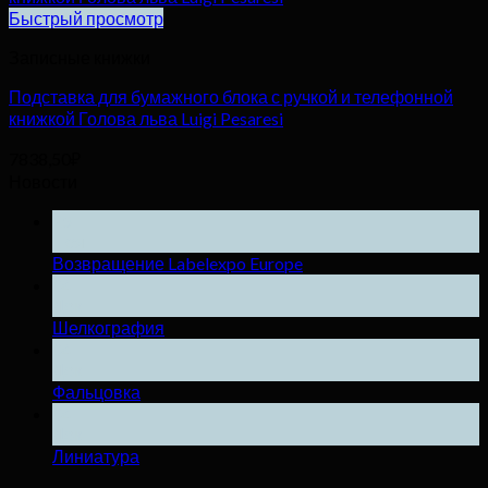
Быстрый просмотр
Записные книжки
Подставка для бумажного блока с ручкой и телефонной
книжкой Голова льва Luigi Pesaresi
7838,50
₽
Новости
25
Ноя
Возвращение Labelexpo Europe
04
Дек
Шелкография
04
Дек
Фальцовка
04
Дек
Линиатура