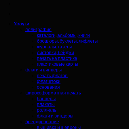
Услуги
полиграфия
каталоги, альбомы, книги
брошюры, буклеты, лифлеты
журналы, газеты
листовки, бейджи
печать на пластике
пластиковые карты
флаги и виндеры
печать флагов
флагштоки
основания
широкоформатная печать
баннеры
плакаты
ролл-апы
флаги и виндеры
брендирование
вышивка и шевроны