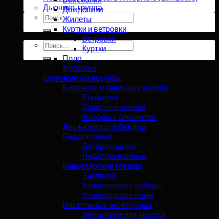
Дьюнико, группа
Дождевики
Искать:
Жилеты
Куртки и ветровки
Ветровки
Искать:
Куртки
Поло
Футболки
Офисные аксессуары
Блокноты и записные книжки
Блокноты
Записные книжки
Наборы с блокнотом
Держатели для бейджа
Ежедневники
Датированные
Недатированные
Канцелярские товары
Закладки
Канцелярские наборы
Канцелярские ножи
Настольные аксессуары
Держатели для визиток