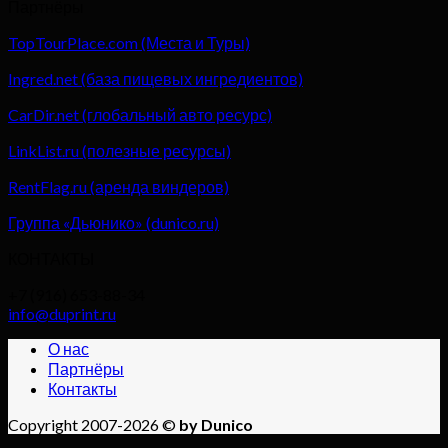
Партнёры
TopTourPlace.com (Места и Туры)
Ingred.net (база пищевых ингредиентов)
CarDir.net (глобальный авто ресурс)
LinkList.ru (полезные ресурсы)
RentFlag.ru (аренда виндеров)
Группа «Дьюнико» (dunico.ru)
КОНТАКТЫ
+7 (916) 653-88-34
info@duprint.ru
О нас
Партнёры
Контакты
Copyright 2007-2026 ©
by Dunico