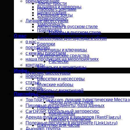
брендирование
Зонты-трости
вышивка и шевроны
Наборы с зонтами
шелкография
Складные зонты
термоперенос
Личные аксессуары
тампопечать
Аксессуары в русском стиле
гравировка
Наборы в русском стиле
О нас
Аксессуары для одежды и обуви
о нас
Брелоки
портфолио
Визитницы и ключницы
с кем мы работаем
Гигиенические средства
наша продукция на мероприятиях
Расчески
контакты
Кошельки и монетницы
Инфо
Мужские аксессуары
новости
Барсетки и несессеры
статьи
Мужские наборы
словарь
Наборы с визитницей
Партнёры
Одежда
TopTourPlace.com, лучшие туристические Места 
Чехлы для галстуков
Пищевые ингредиенты, база данных
Портмоне
CarDir.net, глобальный авторесурс
Кредитницы
Аренда флагштоков и виндеров (RentFlag.ru)
Наборы с портмоне
Полезные ресурсы в интернете (LinkList.ru)
Шкатулки для часов
Дьюнико, группа