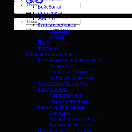
Одежда
Искать:
Бейсболки
Дождевики
Жилеты
Искать:
Куртки и ветровки
Ветровки
Куртки
Поло
Футболки
Офисные аксессуары
Блокноты и записные книжки
Блокноты
Записные книжки
Наборы с блокнотом
Держатели для бейджа
Ежедневники
Датированные
Недатированные
Канцелярские товары
Закладки
Канцелярские наборы
Канцелярские ножи
Настольные аксессуары