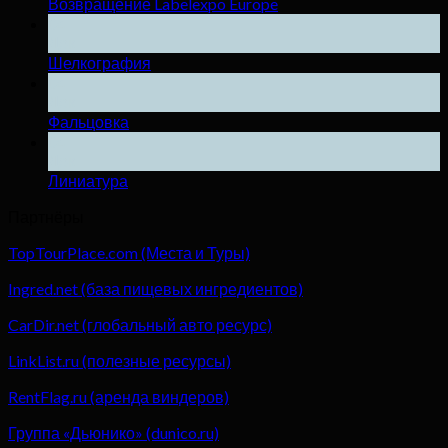
Возвращение Labelexpo Europe
04
Дек
Шелкография
04
Дек
Фальцовка
04
Дек
Линиатура
Партнёры
TopTourPlace.com (Места и Туры)
Ingred.net (база пищевых ингредиентов)
CarDir.net (глобальный авто ресурс)
LinkList.ru (полезные ресурсы)
RentFlag.ru (аренда виндеров)
Группа «Дьюнико» (dunico.ru)