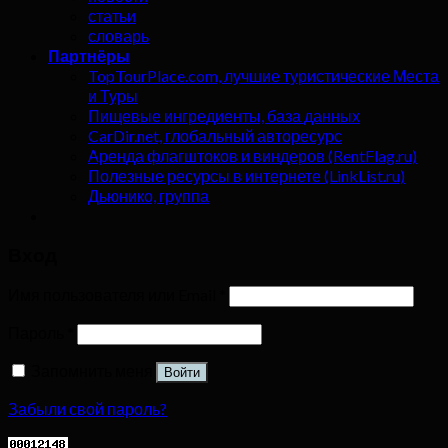
статьи
словарь
Партнёры
TopTourPlace.com, лучшие туристические Места
и Туры
Пищевые ингредиенты, база данных
CarDir.net, глобальный авторесурс
Аренда флагштоков и виндеров (RentFlag.ru)
Полезные ресурсы в интернете (LinkList.ru)
Дьюнико, группа
Вход
Имя пользователя или Email
*
Пароль
*
Запомнить меня
Войти
Забыли свой пароль?