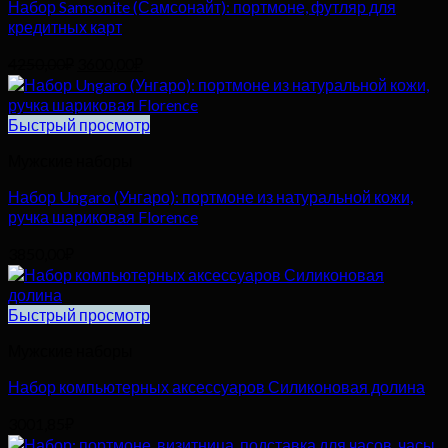
Набор Samsonite (Самсонайт): портмоне, футляр для
кредитных карт
Первоначальная
Текущая
4250,00
₽
3600,00
₽
цена
цена:
составляла
3600,00₽.
4250,00₽.
Быстрый просмотр
Мужские наборы
Набор Ungaro (Унгаро): портмоне из натуральной кожи,
ручка шариковая Florence
3850,00
₽
Быстрый просмотр
Мужские наборы
Набор компьютерных аксессуаров Силиконовая долина
3001,85
₽