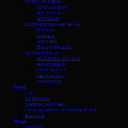
флаги и виндеры
печать флагов
флагштоки
основания
широкоформатная печать
баннеры
плакаты
ролл-апы
флаги и виндеры
брендирование
вышивка и шевроны
шелкография
термоперенос
тампопечать
гравировка
О нас
о нас
портфолио
с кем мы работаем
наша продукция на мероприятиях
контакты
Инфо
новости