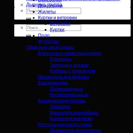
Дьюнико, группа
Дождевики
Искать:
Жилеты
Куртки и ветровки
Ветровки
Искать:
Куртки
Поло
Футболки
Офисные аксессуары
Блокноты и записные книжки
Блокноты
Записные книжки
Наборы с блокнотом
Держатели для бейджа
Ежедневники
Датированные
Недатированные
Канцелярские товары
Закладки
Канцелярские наборы
Канцелярские ножи
Настольные аксессуары
Держатели для визиток