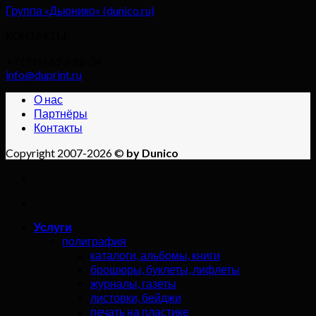
Группа «Дьюнико» (dunico.ru)
КОНТАКТЫ
+7 (916) 653-88-34
info@duprint.ru
О нас
Партнёры
Контакты
Copyright 2007-2026 ©
by Dunico
Услуги
полиграфия
каталоги, альбомы, книги
брошюры, буклеты, лифлеты
журналы, газеты
листовки, бейджи
печать на пластике