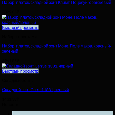
Набор: платок, складной зонт Климт. Поцелуй, оранжевый
2029,85
₽
Быстрый просмотр
Наборы с зонтами
Набор: платок, складной зонт Моне. Поле маков, красный/
зеленый
3961,85
₽
Быстрый просмотр
Складные зонты
Складной зонт Cerruti 1881, черный
1431,38
₽
Новости
25