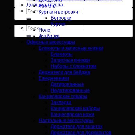
Дьюнико, группа
Жилеты
Искать:
Куртки и ветровки
Ветровки
Куртки
Искать:
Поло
Футболки
Офисные аксессуары
Блокноты и записные книжки
Блокноты
Записные книжки
Наборы с блокнотом
Держатели для бейджа
Ежедневники
Датированные
Недатированные
Канцелярские товары
Закладки
Канцелярские наборы
Канцелярские ножи
Настольные аксессуары
Держатели для визиток
Держатели для документов