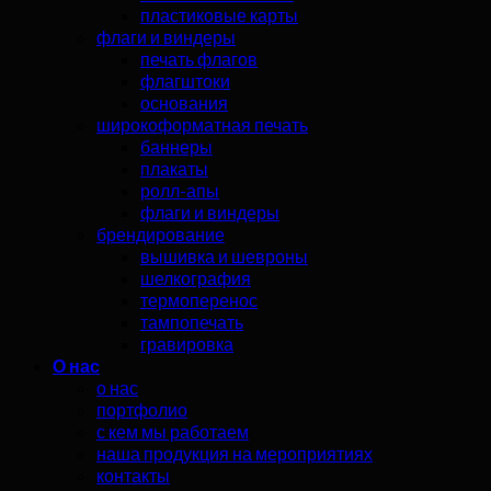
пластиковые карты
флаги и виндеры
печать флагов
флагштоки
основания
широкоформатная печать
баннеры
плакаты
ролл-апы
флаги и виндеры
брендирование
вышивка и шевроны
шелкография
термоперенос
тампопечать
гравировка
О нас
о нас
портфолио
с кем мы работаем
наша продукция на мероприятиях
контакты