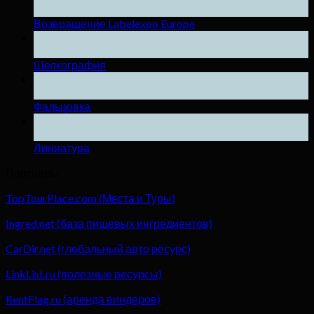
Ноя
Возвращение Labelexpo Europe
04
Дек
Шелкография
04
Дек
Фальцовка
04
Дек
Линиатура
Партнёры
TopTourPlace.com (Места и Туры)
Ingred.net (база пищевых ингредиентов)
CarDir.net (глобальный авто ресурс)
LinkList.ru (полезные ресурсы)
RentFlag.ru (аренда виндеров)