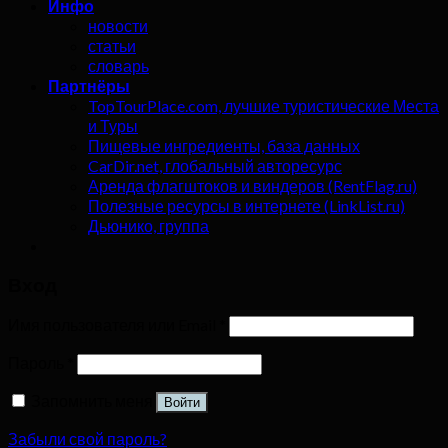
Инфо
новости
статьи
словарь
Партнёры
TopTourPlace.com, лучшие туристические Места
и Туры
Пищевые ингредиенты, база данных
CarDir.net, глобальный авторесурс
Аренда флагштоков и виндеров (RentFlag.ru)
Полезные ресурсы в интернете (LinkList.ru)
Дьюнико, группа
Вход
Имя пользователя или Email
*
Пароль
*
Запомнить меня
Войти
Забыли свой пароль?