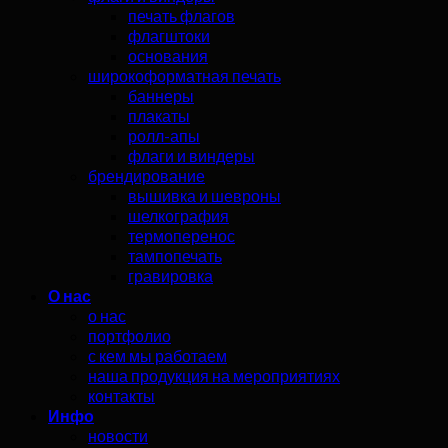
печать флагов
флагштоки
основания
широкоформатная печать
баннеры
плакаты
ролл-апы
флаги и виндеры
брендирование
вышивка и шевроны
шелкография
термоперенос
тампопечать
гравировка
О нас
о нас
портфолио
с кем мы работаем
наша продукция на мероприятиях
контакты
Инфо
новости