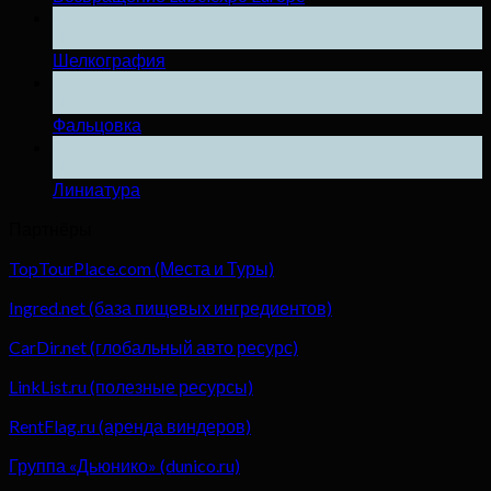
04
Дек
Шелкография
04
Дек
Фальцовка
04
Дек
Линиатура
Партнёры
TopTourPlace.com (Места и Туры)
Ingred.net (база пищевых ингредиентов)
CarDir.net (глобальный авто ресурс)
LinkList.ru (полезные ресурсы)
RentFlag.ru (аренда виндеров)
Группа «Дьюнико» (dunico.ru)