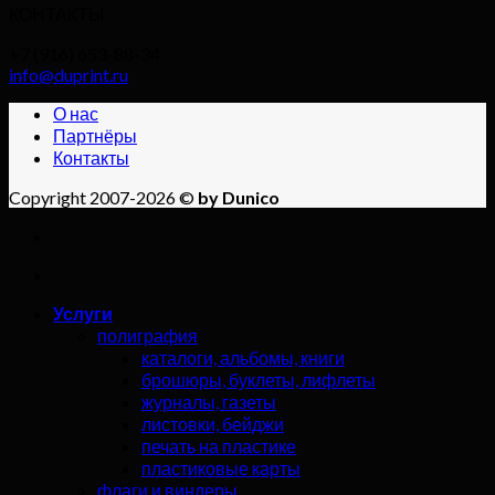
КОНТАКТЫ
+7 (916) 653-88-34
info@duprint.ru
О нас
Партнёры
Контакты
Copyright 2007-2026 ©
by Dunico
Услуги
полиграфия
каталоги, альбомы, книги
брошюры, буклеты, лифлеты
журналы, газеты
листовки, бейджи
печать на пластике
пластиковые карты
флаги и виндеры