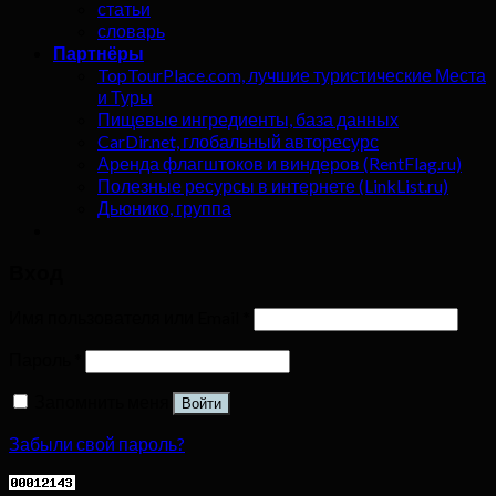
статьи
словарь
Партнёры
TopTourPlace.com, лучшие туристические Места
и Туры
Пищевые ингредиенты, база данных
CarDir.net, глобальный авторесурс
Аренда флагштоков и виндеров (RentFlag.ru)
Полезные ресурсы в интернете (LinkList.ru)
Дьюнико, группа
Вход
Имя пользователя или Email
*
Пароль
*
Запомнить меня
Войти
Забыли свой пароль?