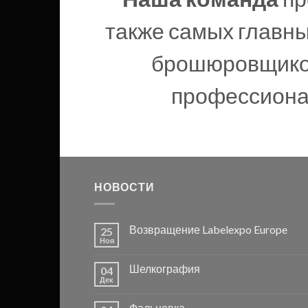
также самых главны
брошюровщиков
профессионал
НОВОСТИ
Возвращение Labelexpo Europe
25
Ноя
Шелкография
04
Дек
Фальцовка