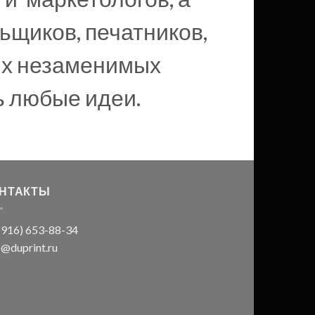
ьщиков, печатников,
их незаменимых
ь любые идеи.
НТАКТЫ
(916) 653-88-34
o@duprint.ru